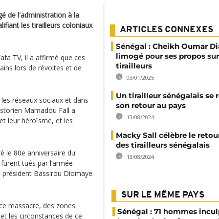
 de l'administration à la
fiant les tirailleurs coloniaux
ARTICLES CONNEXES
Sénégal : Cheikh Oumar D
limogé pour ses propos sur
fa TV, il a affirmé que ces
tirailleurs
cains lors de révoltes et de
03/01/2025
Un tirailleur sénégalais se 
 les réseaux sociaux et dans
son retour au pays
historien Mamadou Fall a
13/08/2024
 et leur héroïsme, et les
Macky Sall célèbre le retour
des tirailleurs sénégalais
 le 80e anniversaire du
13/08/2024
 furent tués par l’armée
u président Bassirou Diomaye
SUR LE MÊME PAYS
 ce massacre, des zones
Sénégal : 71 hommes incul
et les circonstances de ce