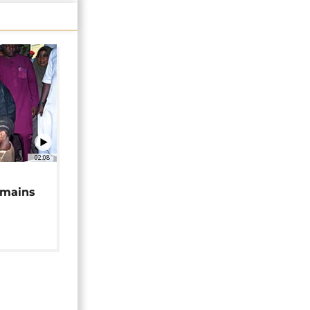
02:08
 mains