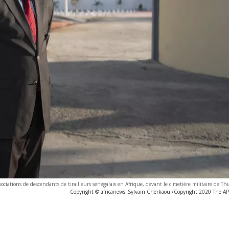
ciations de descendants de tirailleurs sénégalais en Afrique, devant le cimetière militaire de Th
Copyright © africanews
Sylvain Cherkaoui/Copyright 2020 The AP. 