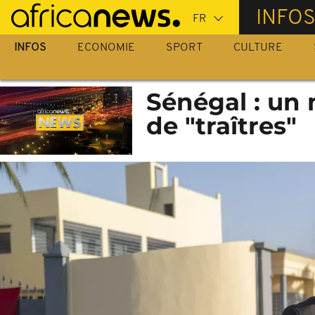
Passer
INFO
au
contenu
INFOS
ECONOMIE
SPORT
CULTURE
principal
Sénégal : un m
de "traîtres"