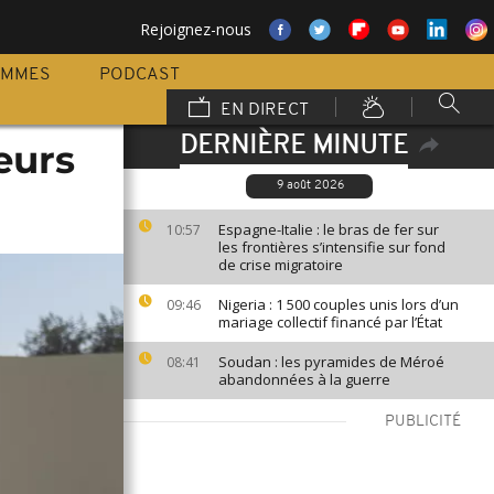
Rejoignez-nous
AMMES
PODCAST
EN DIRECT
DERNIÈRE MINUTE
leurs
9 août 2026
Espagne-Italie : le bras de fer sur
10:57
les frontières s’intensifie sur fond
de crise migratoire
Nigeria : 1 500 couples unis lors d’un
09:46
mariage collectif financé par l’État
Soudan : les pyramides de Méroé
08:41
abandonnées à la guerre
PUBLICITÉ