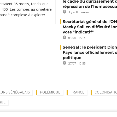
le cadre du durcissement d
ettaient 35 morts, tandis que
répression de l’homosexua
'à 400. Les tombes au cimetière
Il y a 18 heures
passé complexe à explorer.
Secrétariat général de l'ON
Macky Sall en difficulté lor
vote "indicatif"
03/08 - 15:14
Sénégal : le président Di
Faye lance officiellement 
politique
27/07 - 10:55
LEURS SÉNÉGALAIS
POLÉMIQUE
FRANCE
COLONISATI
QUE