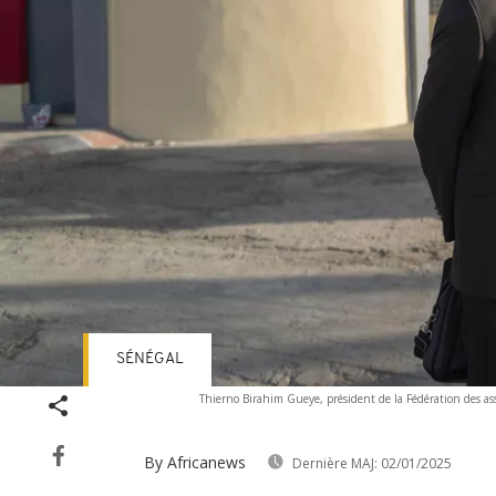
SÉNÉGAL
Thierno Birahim Gueye, président de la Fédération des asso
By Africanews
Dernière MAJ:
02/01/2025