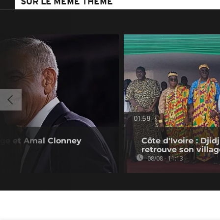
SUR LE MÊME THÈME
01:58
rge et Amal Clonney
Côte d'Ivoire : Dji
retrouve son villag
08/08 - 11:13