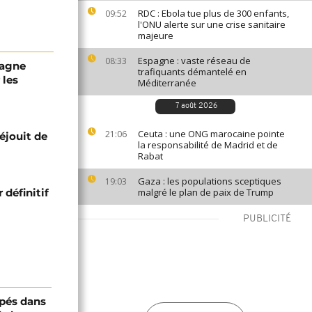
RDC : Ebola tue plus de 300 enfants,
09:52
l'ONU alerte sur une crise sanitaire
majeure
Espagne : vaste réseau de
08:33
iagne
trafiquants démantelé en
 les
Méditerranée
7 août 2026
Ceuta : une ONG marocaine pointe
21:06
réjouit de
la responsabilité de Madrid et de
Rabat
Gaza : les populations sceptiques
19:03
 définitif
malgré le plan de paix de Trump
PUBLICITÉ
pés dans