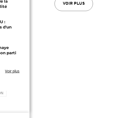
e la
VOIR PLUS
lité
U :
s d'un
omaye
son parti
Voir plus
ON