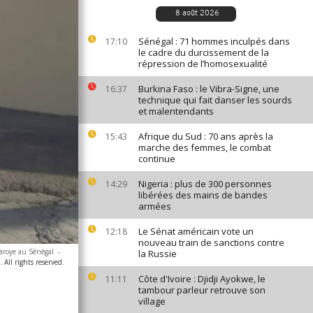
8 août 2026
Sénégal : 71 hommes inculpés dans
17:10
le cadre du durcissement de la
répression de l’homosexualité
Burkina Faso : le Vibra-Signe, une
16:37
technique qui fait danser les sourds
et malentendants
Afrique du Sud : 70 ans après la
15:43
marche des femmes, le combat
continue
Nigeria : plus de 300 personnes
14:29
libérées des mains de bandes
armées
Le Sénat américain vote un
12:18
nouveau train de sanctions contre
iaroye au Sénégal
-
la Russie
All rights reserved.
Côte d'Ivoire : Djidji Ayokwe, le
11:11
tambour parleur retrouve son
village