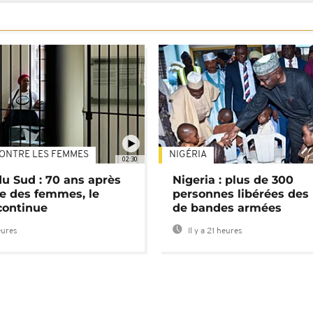
ONTRE LES FEMMES
NIGÉRIA
02:30
du Sud : 70 ans après
Nigeria : plus de 300
e des femmes, le
personnes libérées des
continue
de bandes armées
eures
Il y a 21 heures