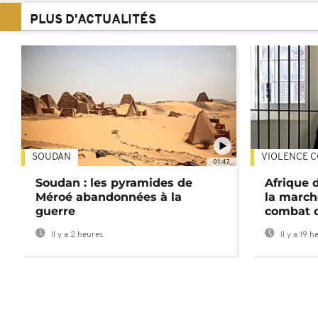
PLUS D'ACTUALITÉS
SOUDAN
VIOLENCE C
01:47
Soudan : les pyramides de
Afrique 
Méroé abandonnées à la
la march
guerre
combat 
Il y a 2 heures
Il y a 19 h