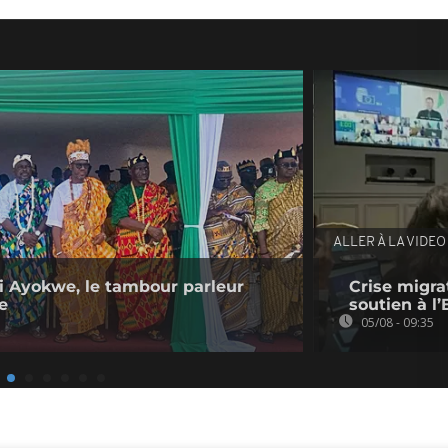
ALLER À LA VIDEO
dji Ayokwe, le tambour parleur
Crise migrat
e
soutien à l
05/08 - 09:35