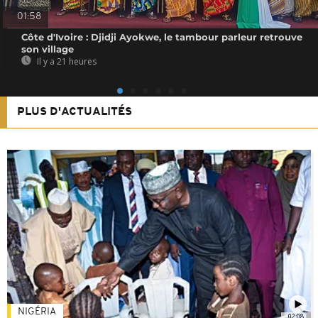
01:58
Côte d'Ivoire : Djidji Ayokwe, le tambour parleur retrouve
son village
Il y a 21 heures
PLUS D'ACTUALITÉS
NIGÉRIA
02:08