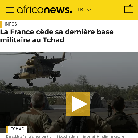
Passer
au
contenu
principal
INFOS
La France cède sa dernière base
militaire au Tchad
TCHAD
Des soldats français regardent un hélicoptère de l'armée de l'air tchadienne décoller