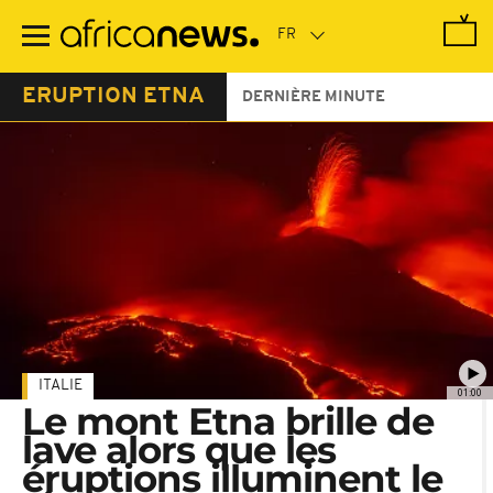
Passer
au
contenu
principal
ERUPTION ETNA
DERNIÈRE MINUTE
ITALIE
01:00
Le mont Etna brille de
lave alors que les
éruptions illuminent le