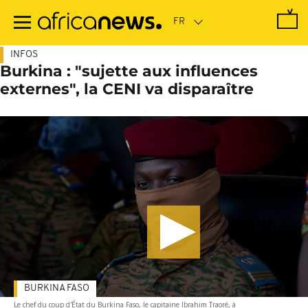
Passer
au
contenu
principal
INFOS
Burkina : "sujette aux influences
externes", la CENI va disparaître
BURKINA FASO
Le chef du coup d'État du Burkina Faso, le capitaine Ibrahim Traoré, à