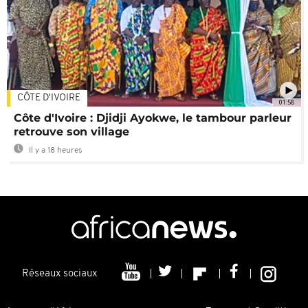
CÔTE D'IVOIRE
01:58
Côte d'Ivoire : Djidji Ayokwe, le tambour parleur
retrouve son village
Il y a 18 heures
Réseaux sociaux