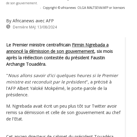
de son gouvernement.
-
Copyright © africanews
OLGA MALTSEVA/AFP or licensors
By Africanews
avec AFP
Dernière MAJ:
13/08/2024
Le Premier ministre centrafricain
Firmin Ngrebada a
annoncé la démission de son gouvernement
, six mois
après la réélection contestée du président Faustin
Archange Touadéra.
"
Nous allons savoir d'ici quelques heures si le Premier
ministre est reconduit par le président
", a précisé à
l'AFP Albert Yaloké Mokpémé, le porte-parole de la
présidence.
M. Ngrebada avait écrit un peu plus tôt sur Twitter avoir
remis sa démission et celle de son gouvernement au chef
de l'Etat.
Cet ancien directeur de cabinet du président Touadéra