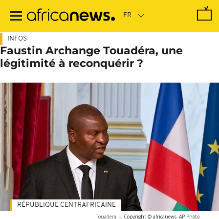
Passer
au
contenu
principal
INFOS
Faustin Archange Touadéra, une
légitimité à reconquérir ?
RÉPUBLIQUE CENTRAFRICAINE
Touadera
-
Copyright © africanews
AP Photo