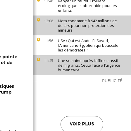
Kenya : un fauteuil roulant
12:48
écologique et abordable pour les
enfants
Meta condamné à 942 millions de
12:08
dollars pour non protection des
mineurs
USA : Qui est Abdul El-Sayed,
11:56
l’Américano-Égyptien qui bouscule
les démocrates ?
 pointe
Une semaine après l’afflux massif
11:45
 et de
de migrants, Ceuta face à l’urgence
humanitaire
PUBLICITÉ
ptiques
Trump
VOIR PLUS