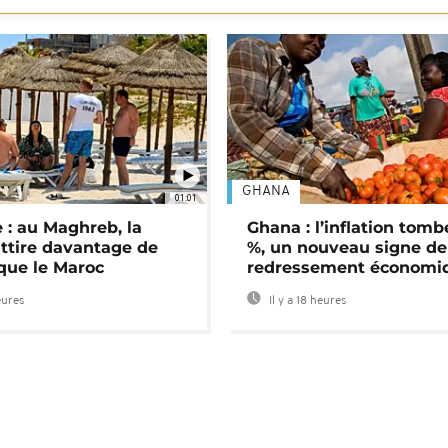
GHANA
01:01
 : au Maghreb, la
Ghana : l’inflation tomb
attire davantage de
%, un nouveau signe de
 que le Maroc
redressement économi
eures
Il y a 18 heures