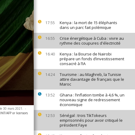
Kenya : la mort de 15 éléphants
17:55
dans un parc fait polémique
Crise énergétique à Cuba : vivre au
16:55
rythme des coupures d'électricité
Kenya : la Bourse de Nairobi
16:40
prépare un fonds d’investissement
consacré à l’IA
Tourisme : au Maghreb, la Tunisie
14:24
attire davantage de français que le
Maroc
Ghana : l’inflation tombe à 4,6 %, un
13:52
nouveau signe de redressement
économique
 le 30 mars 2021.
-
NT/AFP or licensors
Sénégal : trois TikTokeurs
12:53
emprisonnés pour avoir critiqué le
président Faye