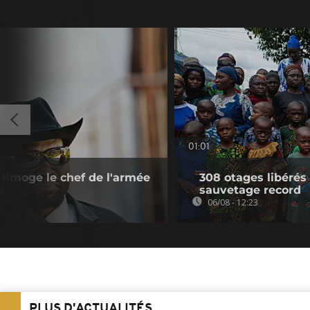
01:01
 limoge le chef de l'armée
308 otages libérés
s
sauvetage record
06/08 - 12:23
PLUS D'ACTUALITÉS