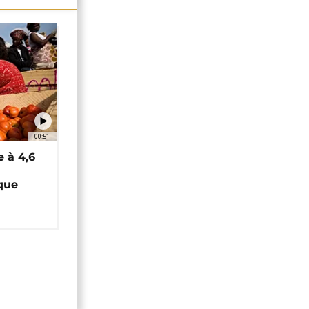
00:51
e à 4,6
que