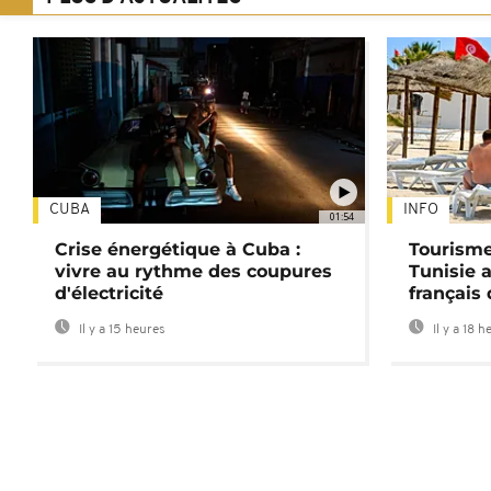
CUBA
INFO
01:54
Crise énergétique à Cuba :
Tourisme
vivre au rythme des coupures
Tunisie 
d'électricité
français
Il y a 15 heures
Il y a 18 h