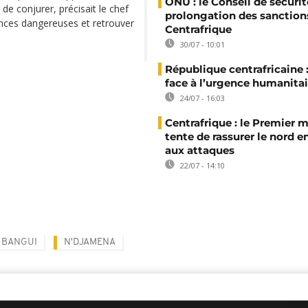
ONU : le Conseil de sécurit
de conjurer, précisait le chef
prolongation des sanction
ences dangereuses et retrouver
Centrafrique
30/07 - 10:01
République centrafricaine :
face à l’urgence humanitai
24/07 - 16:03
Centrafrique : le Premier m
tente de rassurer le nord e
aux attaques
22/07 - 14:10
BANGUI
N'DJAMENA