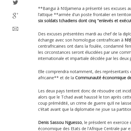
**Bangui à N’djamena a présenté ses excuses a
l’attique **armée d'un poste frontalier en territo
six soldats tchadiens dont cinq "enlevés et exécu
Des excuses présentées mardi au chef de la dipl
échange avec son homologue centrafricain à
N’
centrafricaines ont dans la foulée, condamné f
les circonstances seront élucidées par une comm
internationale et impartiale décidée par les deux p
Elle comprendra notamment, des représentants d
africaine** et de la
Communauté économique des E
Les deux pays tentent donc de résoudre cet incid
alors que le Tchad avait haussé le ton après cet
coup prémédité, un crime de guerre qu’il ne laisse
c’était avant que la diplomatie ne joue sa partitio
Denis Sassou Nguesso
, le président en exercic
économique des Etats de l'Afrique Centrale par 