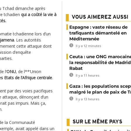
u Tchad dimanche après
ire tchadien
qui a coûté la vie à
VOUS AIMEREZ AUSSI
tés.
Espagne : vaste réseau de
trafiquants démantelé en
omatie tchadienne lors d’un
Méditerranée
djamena
. Les autorités
ermement cette attaque dont
Il y a 12 minutes
ission d’enquête
Ceuta : une ONG marocaine
arties.
la responsabilité de Madrid
Rabat
e l’
ONU
, de l**’Union
Il y a 11 heures
tats de l’Afrique centrale
.
Gaza : les populations sce
ent par des voies pacifiques
malgré le plan de paix de 
te attaque, dénonçant d’un
Il y a 13 heures
rait pas impuni. Mais ça,
n.
SUR LE MÊME PAYS
e de la Communauté
exemple, avait appelé dans un