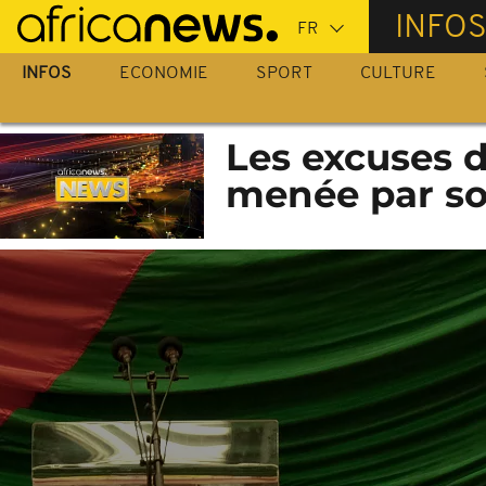
Passer
INFO
au
contenu
INFOS
ECONOMIE
SPORT
CULTURE
principal
Les excuses d
menée par s