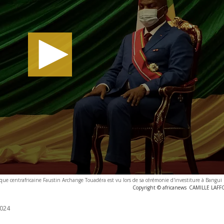
que centrafricaine Faustin Archange Touadéra est vu lors de sa cérémonie d'investiture à Bangui
Copyright © africanews
CAMILLE LAFFO
024