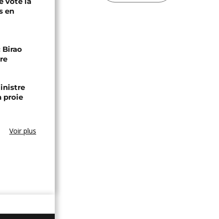
é vote la
s en
 Birao
re
inistre
n proie
Voir plus