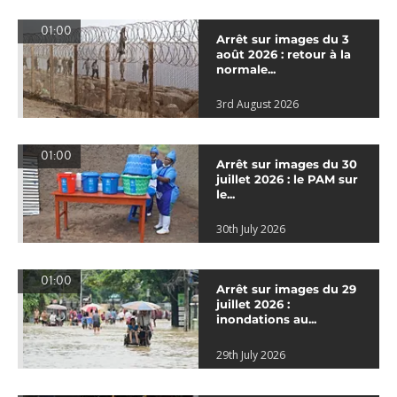
01:00
Arrêt sur images du 3
août 2026 : retour à la
normale...
3rd August 2026
01:00
Arrêt sur images du 30
juillet 2026 : le PAM sur
le...
30th July 2026
01:00
Arrêt sur images du 29
juillet 2026 :
inondations au...
29th July 2026