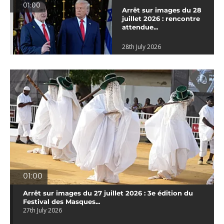
01:00
Arrêt sur images du 28
juillet 2026 : rencontre
attendue...
28th July 2026
01:00
Arrêt sur images du 27 juillet 2026 : 3e édition du
Festival des Masques...
27th July 2026