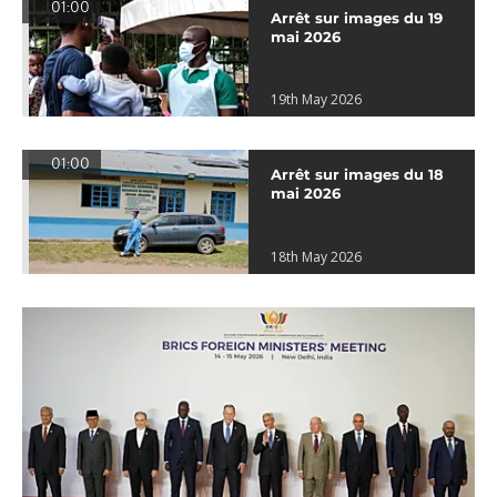
01:00
Arrêt sur images du 19
mai 2026
19th May 2026
01:00
Arrêt sur images du 18
mai 2026
18th May 2026