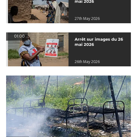
mai 2026
27th May 2026
01:00
Arrêt sur images du 26
mai 2026
26th May 2026