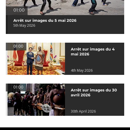
01:00
Arrêt sur images du 5 mai 2026
5th May 2026
01:00
Arrêt sur images du 4
mai 2026
4th May 2026
01:00
Arrêt sur images du 30
avril 2026
30th April 2026