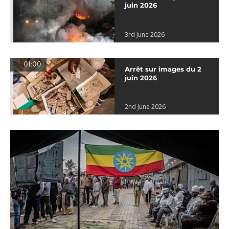
juin 2026
3rd June 2026
01:00
Arrêt sur images du 2
juin 2026
2nd June 2026