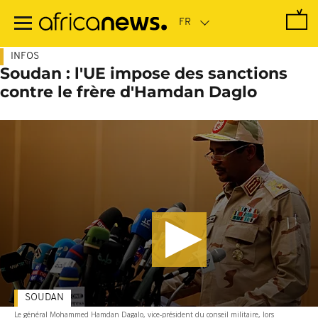
Passer
au
contenu
principal
INFOS
Soudan : l'UE impose des sanctions
contre le frère d'Hamdan Daglo
SOUDAN
Le général Mohammed Hamdan Dagalo, vice-président du conseil militaire, lors