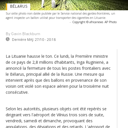
BÉLARUS
Sur cette photo non datée publiée par le Service national des gardes-frontières, un
agent inspecte un ballon utilisé pour transporter des cigarettes en Lituanie.
-
Copyright © africanews
AP Photo
By Gavin Blackburn
Dernière MAJ:
27/10 - 20:18
La Lituanie hausse le ton. Ce lundi, la Première ministre
de ce pays de 2,8 millions d’habitants, Inga Ruginienė, a
annoncé la fermeture de tous les postes frontaliers avec
le Bélarus, principal allié de la Russie. Une mesure qui
intervient après que des ballons en provenance de son
voisin ont violé son espace aérien pour la troisième nuit
consécutive.
Selon les autorités, plusieurs objets ont été repérés se
dirigeant vers l'aéroport de Vilnius trois soirs de suite,
vendredi, samedi et dimanche, provoquant des
annulations, des déviations et des retards. L'aéroport de