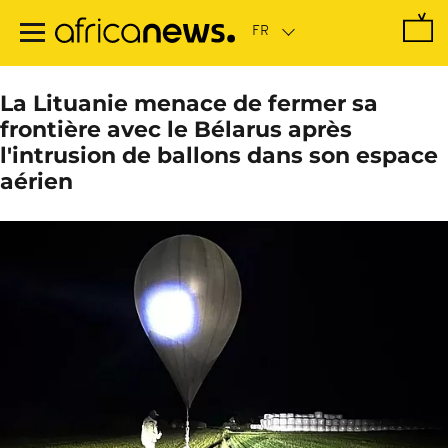
Passer
au
contenu
principal
La Lituanie menace de fermer sa
frontière avec le Bélarus après
l'intrusion de ballons dans son espace
aérien