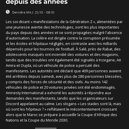
depuis des années
Dernière MAJ:
21/10 - 08:10
Les soi-disant « manifestations de la Génération Z », alimentées par
une jeunesse avertie des technologies, sont les plus importantes
du pays depuis des années et se sont propagées malgré l'absence
d'autorisation. La colère est dirigée contre la corruption présumée
et les écoles et hôpitaux négligés, en contraste avec les milliards
dépensés pour les tournois de football. À Salé, près de Rabat, des
adolescents masqués ont incendié des voitures et des magasins,
tandis que des troubles ont également été signalés à Inzegane, Ait
Amira et Oujda, où un véhicule de police a percuté des
manifestants. Les autorités ont déclaré que 409 personnes avaient
été arrêtées depuis samedi, avec plus de 280 personnes blessées,
y compris des forces de sécurité et des civils. Au moins 142
véhicules de police et 20 voitures privées ont été endommagés.
Amnesty International a exhorté les autorités à répondre aux
demandes des manifestants, tandis que les organisateurs sur
Discord appelaient au calme. Les slogans « Les stades sont là, mais
où sont les hôpitaux ? » reflétaient le mécontentement croissant
alors que le Maroc se prépare à accueillir la Coupe d'Afrique des
Nations et la Coupe du Monde 2030.