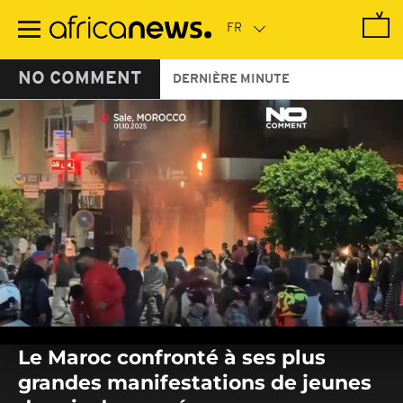
Passer
au
contenu
principal
NO COMMENT
DERNIÈRE MINUTE
0
seconds
Le Maroc confronté à ses plus
of
0
grandes manifestations de jeunes
seconds