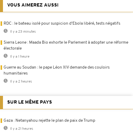
VOUS AIMEREZ AUSSI
RDC : le bateau isolé pour suspicion d'Ebola libéré, tests négatifs
Il y a 23 minutes
Sierra Leone : Maada Bio exhorte le Parlement à adopter une réforme
électorale
Il y a 1 heure
Guerre au Soudan : le pape Léon XIV demande des couloirs
humanitaires
Il y a 2 heures
SUR LE MÊME PAYS
Gaza : Netanyahou rejette le plan de paix de Trump
Il y a 21 heures