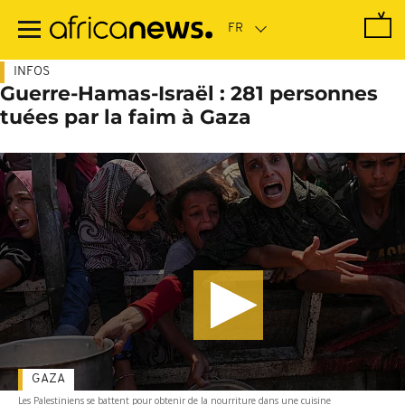
Passer
au
contenu
principal
INFOS
Guerre-Hamas-Israël : 281 personnes
tuées par la faim à Gaza
GAZA
Les Palestiniens se battent pour obtenir de la nourriture dans une cuisine