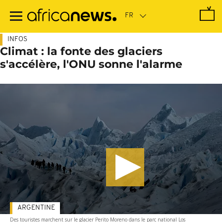
Passer
au
contenu
principal
INFOS
Climat : la fonte des glaciers
s'accélère, l'ONU sonne l'alarme
ARGENTINE
Des touristes marchent sur le glacier Perito Moreno dans le parc national Los