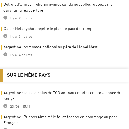
Détroit d’Ormuz : Téhéran avance sur de nouvelles routes, sans
garantir la réouverture
Il y a 12 heures
Gaza : Netanyahou rejette le plan de paix de Trump
Il y a 13 heures
Argentine : hommage national au père de Lionel Messi
Il y a 14 heures
SUR LE MÊME PAYS
Argentine : saisie de plus de 700 animaux marins en provenance du
Kenya
23/06 - 15:14
Argentine : Buenos Aires mêle foi et techno en hommage au pape
François