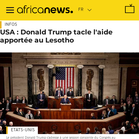
Passer
au
contenu
principal
INFOS
USA : Donald Trump tacle l'aide
apportée au Lesotho
ETATS-UNIS
Le président Donald Trump s'adresse à une session conjointe du Congrès au