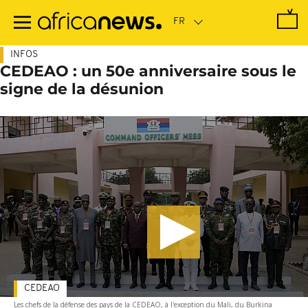
Passer
au
contenu
principal
INFOS
CEDEAO : un 50e anniversaire sous le
signe de la désunion
CEDEAO
Les chefs de la défense des pays de la CEDEAO, à l'exception du Mali, du Burkina