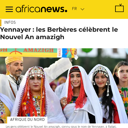
Passer
au
contenu
principal
INFOS
Yennayer : les Berbères célèbrent le
Nouvel An amazigh
AFRIQUE DU NORD
Les gens célèbrent le Nouvel An amazigh, connu sous le nom de Yennayer, à Rabat,