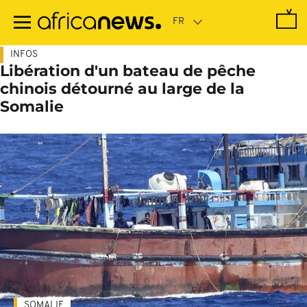
Passer
au
contenu
principal
INFOS
Libération d'un bateau de pêche
chinois détourné au large de la
Somalie
SOMALIE