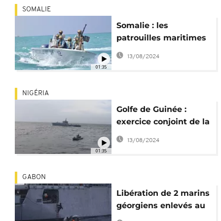
SOMALIE
Somalie : les
patrouilles maritimes
contre la piraterie
13/08/2024
s'intensifient
01:35
NIGÉRIA
Golfe de Guinée :
exercice conjoint de la
marine nigériane et
13/08/2024
française
01:35
GABON
Libération de 2 marins
géorgiens enlevés au
large du Gabon