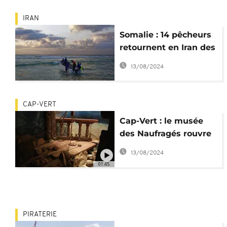
IRAN
Somalie : 14 pêcheurs
retournent en Iran des
années après leur rapt
13/08/2024
CAP-VERT
Cap-Vert : le musée
des Naufragés rouvre
après 2 ans de
13/08/2024
fermeture
01:45
PIRATERIE