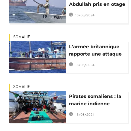
Abdullah pris en otage
par des pirates
13/08/2024
SOMALIE
L'armée britannique
rapporte une attaque
de pirates au large de
13/08/2024
la Somalie
SOMALIE
Pirates somaliens : la
marine indienne
sauve un second
13/08/2024
bateau en 2 jours