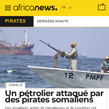
Passer
au
contenu
principal
PIRATES
DERNIÈRE MINUTE
SOMALIE
Un pétrolier attaqué par
des pirates somaliens
Des assaillants armés de mitrailleuses et de roquettes ont