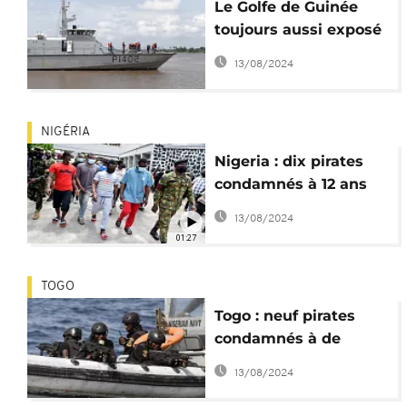
Le Golfe de Guinée
toujours aussi exposé
à la piraterie maritime
13/08/2024
NIGÉRIA
Nigeria : dix pirates
condamnés à 12 ans
de prison
13/08/2024
01:27
TOGO
Togo : neuf pirates
condamnés à de
lourdes peines de
13/08/2024
prison