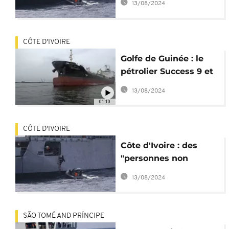
13/08/2024
CÔTE D'IVOIRE
Golfe de Guinée : le
pétrolier Success 9 et
son équipage
13/08/2024
secourus
01:10
CÔTE D'IVOIRE
Côte d'Ivoire : des
"personnes non
identifiées"
13/08/2024
investissent un
navire-citerne
SÃO TOMÉ AND PRÍNCIPE