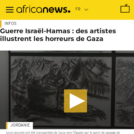
Passer
au
contenu
principal
INFOS
Guerre Israël-Hamas : des artistes
illustrent les horreurs de Gaza
JORDANIE
Leurs œuvres ont été transportées de Gaza vers l’Égypte par le point de passage de