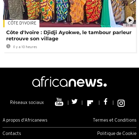
CÔTE D'IVOIRE
01:58
Côte d'Ivoire : Djidji Ayokwe, le tambour parleur
retrouve son village
Il y a 10 heures
Réseaux sociaux
A propos d'Africanews
Termes et Conditions
Contacts
Politique de Cookie