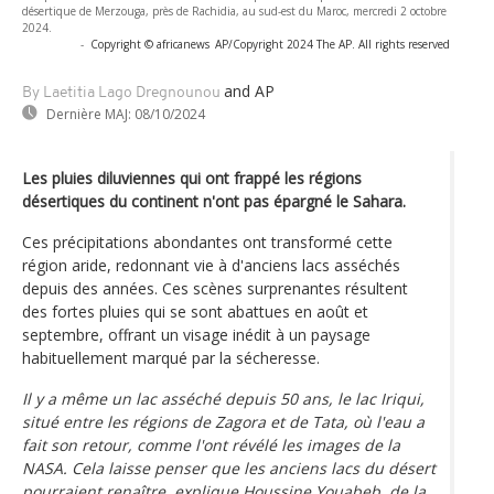
désertique de Merzouga, près de Rachidia, au sud-est du Maroc, mercredi 2 octobre
2024.
-
Copyright © africanews
AP/Copyright 2024 The AP. All rights reserved
and AP
By Laetitia Lago Dregnounou
Dernière MAJ:
08/10/2024
Les pluies diluviennes qui ont frappé les régions
désertiques du continent n'ont pas épargné le Sahara.
Ces précipitations abondantes ont transformé cette
région aride, redonnant vie à d'anciens lacs asséchés
depuis des années. Ces scènes surprenantes résultent
des fortes pluies qui se sont abattues en août et
septembre, offrant un visage inédit à un paysage
habituellement marqué par la sécheresse.
Il y a même un lac asséché depuis 50 ans, le lac Iriqui,
situé entre les régions de Zagora et de Tata, où l'eau a
fait son retour, comme l'ont révélé les images de la
NASA. Cela laisse penser que les anciens lacs du désert
pourraient renaître, explique Houssine Youabeb, de la