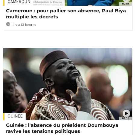
CAMEROUN
00:59
Cameroun : pour pallier son absence, Paul Biya
multiplie les décrets
Il y a 13 heures
GUINÉE
01:05
Guinée : l'absence du président Doumbouya
ravive les tensions politiques