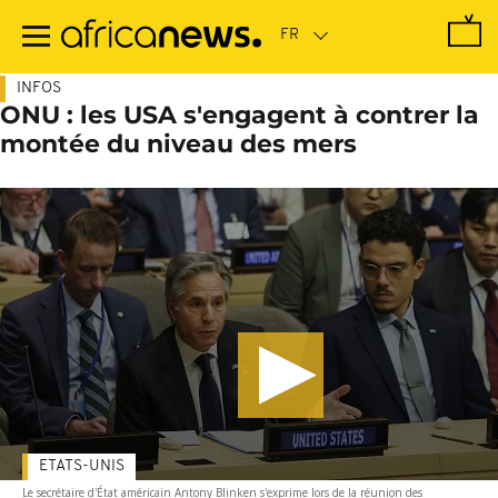
Passer
au
contenu
principal
INFOS
ONU : les USA s'engagent à contrer la
montée du niveau des mers
ETATS-UNIS
Le secrétaire d'État américain Antony Blinken s'exprime lors de la réunion des