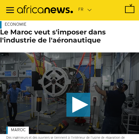
Passer
au
contenu
principal
ECONOMIE
Le Maroc veut s'imposer dans
l'industrie de l'aéronautique
MAROC
Des ingénieurs et des ouvriers se tiennent à l'intérieur de l'usine de réparation de