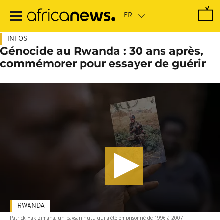
Passer
au
contenu
principal
INFOS
Génocide au Rwanda : 30 ans après,
commémorer pour essayer de guérir
RWANDA
Patrick Hakizimana, un paysan hutu qui a été emprisonné de 1996 à 2007