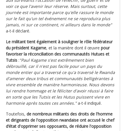
aux survivants l'occasion de réfléchir, de guérir et de
voir ce que l'avenir leur réserve. Mais surtout, cette
journée est importante parce qu'elle rassure le monde
sur le fait qu'un tel événement ne se reproduira plus
jamais, ni sur ce continent, ni ailleurs dans le monde"
a-t-il déclaré.
Le militant tient également à souligner le rôle fédérateur
du président Kagame
, et la manière dont il œuvre
pour
favoriser la réconciliation des communautés Hutues et
Tutsis
:
"Paul Kagame s'est extrêmement bien
débrouillé, car il n'est pas facile pour un pays du
monde entier qui a traversé ce qu'a traversé le Rwanda
d'amener deux tribus et communautés belligérantes à
vivre ensemble de manière harmonieuse. Nous devons
lui rendre hommage et le féliciter d'avoir réussi à faire
en sorte que les Tutsis et les Hutus puissent vivre en
harmonie après toutes ces années."
a-t-il indiqué.
Toutefois,
de nombreux militants des droits de l'homme
et dirigeants de l'opposition rwandaise ont accusé le chef
d’état d'opprimer ses opposants, de réduire l'opposition