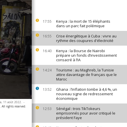
Kenya : la mort de 15 éléphants
17:55
dans un parc fait polémique
Crise énergétique à Cuba : vivre au
16:55
rythme des coupures d'électricité
Kenya : la Bourse de Nairobi
16:40
prépare un fonds d’investissement
consacré à l’IA
Tourisme : au Maghreb, la Tunisie
14:24
attire davantage de français que le
Maroc
Ghana : l’inflation tombe à 4,6 %, un
13:52
nouveau signe de redressement
économique
a, 11 août 2022.
-
All rights reserved.
Sénégal : trois TikTokeurs
12:53
emprisonnés pour avoir critiqué le
président Faye