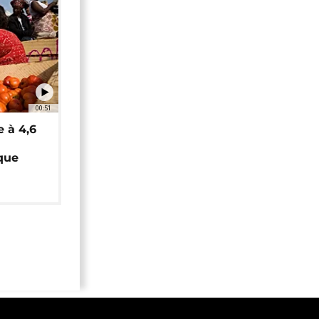
00:51
e à 4,6
que