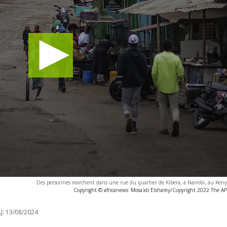
Des personnes marchent dans une rue du quartier de Kibera, à Nairobi, au Keny
Copyright © africanews
Mosa'ab Elshamy/Copyright 2022 The AP. 
J:
13/08/2024