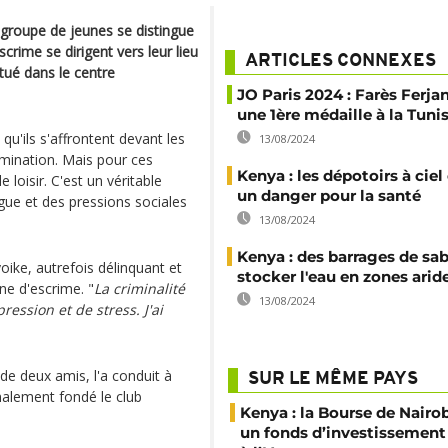
groupe de jeunes se distingue
rime se dirigent vers leur lieu
ARTICLES CONNEXES
itué dans le centre
JO Paris 2024 : Farès Ferjan
une 1ère médaille à la Tunis
 qu'ils s'affrontent devant les
13/08/2024
rmination. Mais pour ces
Kenya : les dépotoirs à ciel
 loisir. C'est un véritable
un danger pour la santé
gue et des pressions sociales
13/08/2024
Kenya : des barrages de sa
ike, autrefois délinquant et
stocker l'eau en zones arid
ne d'escrime. "
La criminalité
13/08/2024
ession et de stress. J'ai
de deux amis, l'a conduit à
SUR LE MÊME PAYS
inalement fondé le club
Kenya : la Bourse de Nairo
un fonds d’investissement