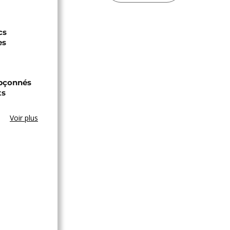
cs
es
upçonnés
ts
Voir plus