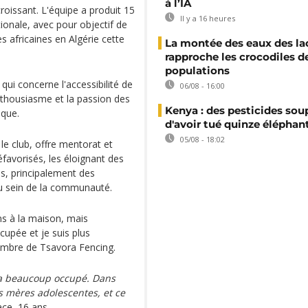
à l’IA
roissant. L'équipe a produit 15
Il y a 16 heures
tionale, avec pour objectif de
s africaines en Algérie cette
La montée des eaux des la
rapproche les crocodiles d
populations
ui concerne l'accessibilité de
06/08 - 16:00
nthousiasme et la passion des
Kenya : des pesticides so
que.
d'avoir tué quinze éléphan
05/08 - 18:02
 le club, offre mentorat et
favorisés, les éloignant des
, principalement des
au sein de la communauté.
ns à la maison, mais
cupée et je suis plus
embre de Tsavora Fencing.
m'a beaucoup occupé. Dans
s mères adolescentes, et ce
ce, 16 ans.