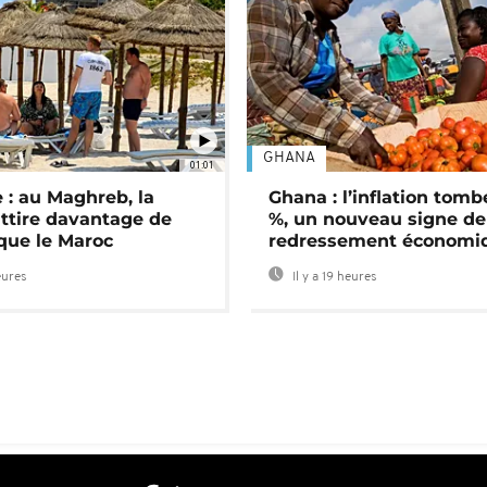
GHANA
01:01
 : au Maghreb, la
Ghana : l’inflation tomb
attire davantage de
%, un nouveau signe de
 que le Maroc
redressement économi
eures
Il y a 19 heures