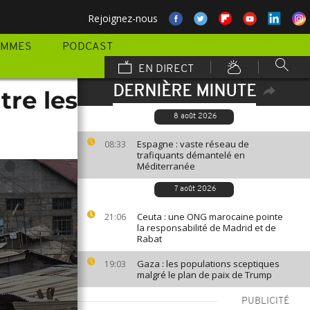
Rejoignez-nous
AMMES
PODCAST
EN DIRECT
DERNIÈRE MINUTE
tre les
8 août 2026
Espagne : vaste réseau de
08:33
trafiquants démantelé en
Méditerranée
7 août 2026
Ceuta : une ONG marocaine pointe
21:06
la responsabilité de Madrid et de
Rabat
Gaza : les populations sceptiques
19:03
malgré le plan de paix de Trump
PUBLICITÉ