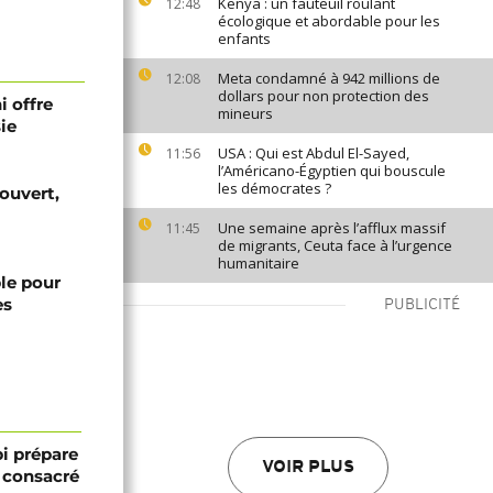
Kenya : un fauteuil roulant
12:48
écologique et abordable pour les
enfants
Meta condamné à 942 millions de
12:08
dollars pour non protection des
i offre
mineurs
ie
USA : Qui est Abdul El-Sayed,
11:56
l’Américano-Égyptien qui bouscule
les démocrates ?
 ouvert,
Une semaine après l’afflux massif
11:45
de migrants, Ceuta face à l’urgence
humanitaire
ble pour
es
PUBLICITÉ
bi prépare
VOIR PLUS
 consacré