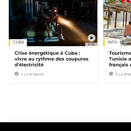
CUBA
INFO
01:54
Crise énergétique à Cuba :
Tourisme
vivre au rythme des coupures
Tunisie 
d'électricité
français
Il y a 16 heures
Il y a 18 h