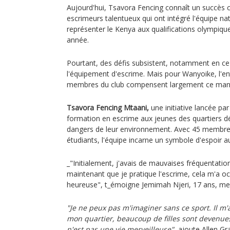
Aujourd'hui, Tsavora Fencing connaît un succès c
escrimeurs talentueux qui ont intégré l'équipe na
représenter le Kenya aux qualifications olympique
année.
Pourtant, des défis subsistent, notamment en ce q
l'équipement d'escrime. Mais pour Wanyoike, l'e
membres du club compensent largement ce man
Tsavora Fencing Mtaani,
une initiative lancée par
formation en escrime aux jeunes des quartiers dé
dangers de leur environnement. Avec 45 membres
étudiants, l'équipe incarne un symbole d'espoir 
_"Initialement, j'avais de mauvaises fréquentatio
maintenant que je pratique l'escrime, cela m'a oc
heureuse", t_émoigne Jemimah Njeri, 17 ans, m
"Je ne peux pas m'imaginer sans ce sport. Il 
mon quartier, beaucoup de filles sont devenue
n'est pas une vie merveilleuse",
ajoute Allen Gra