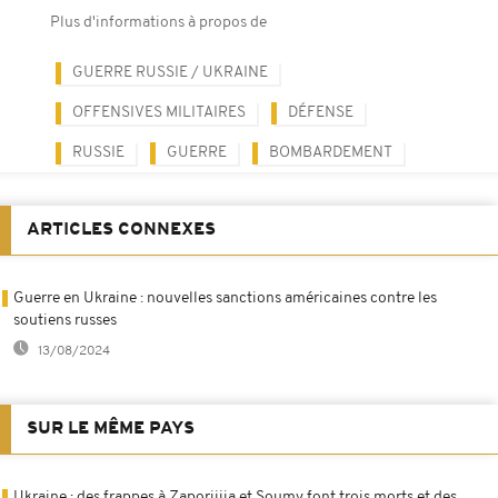
Plus d'informations à propos de
GUERRE RUSSIE / UKRAINE
OFFENSIVES MILITAIRES
DÉFENSE
RUSSIE
GUERRE
BOMBARDEMENT
ARTICLES CONNEXES
Guerre en Ukraine : nouvelles sanctions américaines contre les
soutiens russes
13/08/2024
SUR LE MÊME PAYS
Ukraine : des frappes à Zaporijjia et Soumy font trois morts et des