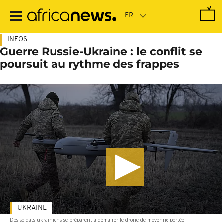
Passer
au
contenu
principal
INFOS
Guerre Russie-Ukraine : le conflit se
poursuit au rythme des frappes
UKRAINE
Des soldats ukrainiens se préparent à démarrer le drone de moyenne portée