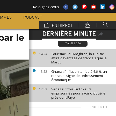
Rejoignez-nous
AMMES
PODCAST
EN DIRECT
DERNIÈRE MINUTE
par le
7 août 2026
Tourisme : au Maghreb, la Tunisie
14:24
attire davantage de français que le
Maroc
Ghana : l’inflation tombe à 4,6 %, un
13:52
nouveau signe de redressement
économique
Sénégal : trois TikTokeurs
12:53
emprisonnés pour avoir critiqué le
président Faye
PUBLICITÉ