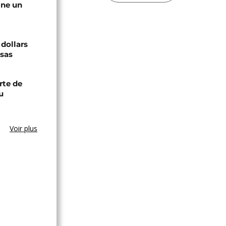
gne un
 dollars
isas
rte de
u
Voir plus