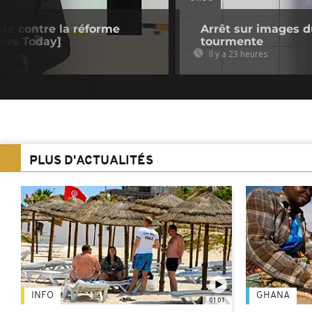
ste contre la réforme
Arrêt sur images du
news Today]
tourmente
Il y a 23 heures
PLUS D'ACTUALITÉS
INFO
GHANA
01:01