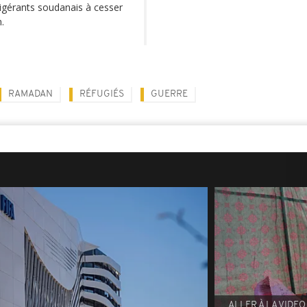
ligérants soudanais à cesser
.
RAMADAN
RÉFUGIÉS
GUERRE
ALLER À LA VIDEO