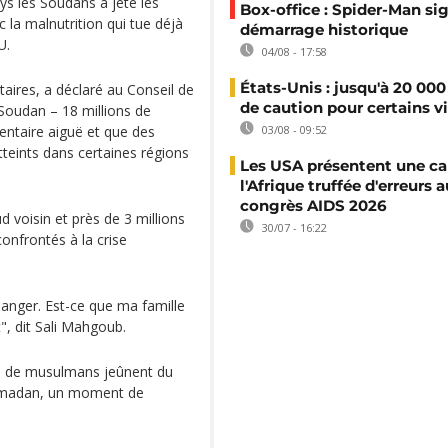
ays les Soudans a jeté les
Box-office : Spider-Man si
 la malnutrition qui tue déjà
démarrage historique
U.
04/08 - 17:58
États-Unis : jusqu'à 20 000
ires, a déclaré au Conseil de
de caution pour certains v
 Soudan – 18 millions de
entaire aiguë et que des
03/08 - 09:52
tteints dans certaines régions
Les USA présentent une ca
l'Afrique truffée d'erreurs a
congrès AIDS 2026
 voisin et près de 3 millions
30/07 - 16:22
onfrontés à la crise
manger. Est-ce que ma famille
t", dit Sali Mahgoub.
ns de musulmans jeûnent du
Ramadan, un moment de