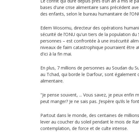
Le conflit qui dure depuis près d’un an a mis le p
bases d'une crise alimentaire sans précédent avec
des enfants, selon le bureau humanitaire de l’ON
Edem Wosornu, directeur des opérations humanita
sécurité de l’ONU qu'un tiers de la population du
personnes – est confrontée à une insécurité alim
niveaux de faim catastrophique pourraient être a
d'ici à la fin mai.
En plus, 7 millions de personnes au Soudan du Sud
au Tchad, qui borde le Darfour, sont également c
alimentaire.
"Je pense souvent, ... Vous savez, je peux enfin 
peut manger? Je ne sais pas. J’espère qu’ils le fon
Partout dans le monde, des centaines de millio
lever au coucher du soleil pendant le mois de 
contemplation, de force et de culte intense.