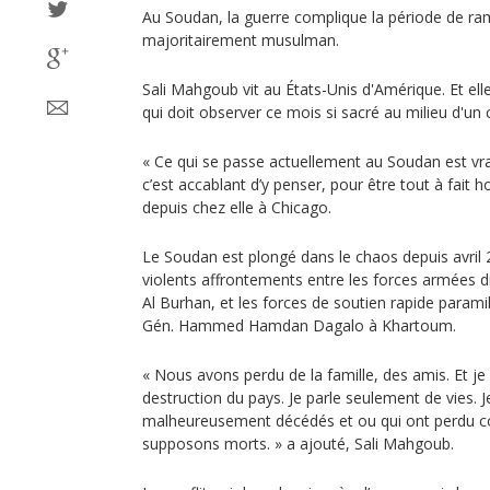
Au Soudan, la guerre complique la période de r
majoritairement musulman.
Sali Mahgoub vit au États-Unis d'Amérique. Et ell
qui doit observer ce mois si sacré au milieu d'un 
« Ce qui se passe actuellement au Soudan est vr
c’est accablant d’y penser, pour être tout à fait
depuis chez elle à Chicago.
Le Soudan est plongé dans le chaos depuis avril
violents affrontements entre les forces armées d
Al Burhan, et les forces de soutien rapide param
Gén. Hammed Hamdan Dagalo à Khartoum.
« Nous avons perdu de la famille, des amis. Et j
destruction du pays. Je parle seulement de vies. J
malheureusement décédés et ou qui ont perdu c
supposons morts. » a ajouté, Sali Mahgoub.