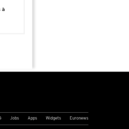
 à
é
Jobs
Apps
Widgets
Euronews