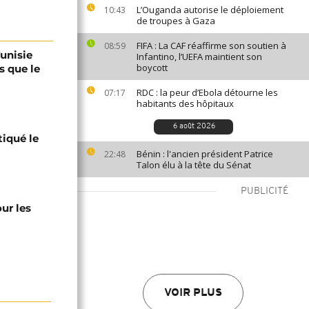
L’Ouganda autorise le déploiement
10:43
de troupes à Gaza
FIFA : La CAF réaffirme son soutien à
08:59
Tunisie
Infantino, l’UEFA maintient son
boycott
s que le
RDC : la peur d’Ebola détourne les
07:17
habitants des hôpitaux
6 août 2026
tiqué le
Bénin : l'ancien président Patrice
22:48
Talon élu à la tête du Sénat
PUBLICITÉ
ur les
VOIR PLUS