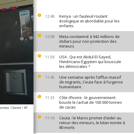
Kenya : un fauteuil roulant
12:48
écologique et abordable pour les
enfants
Meta condamné à 942 millions de
12:08
dollars pour non protection des
mineurs
USA : Qui est Abdul El-Sayed,
11:56
l’Américano-Égyptien qui bouscule
les démocrates ?
Une semaine après l’afflux massif
11:45
de migrants, Ceuta face à l’urgence
humanitaire
Côte d’Ivoire : le gouvernement
11:33
boucle le rachat de 100 000 tonnes
de cacao
icanews
Cleared / AP
Ceuta : le Maroc promet d’aider au
11:16
retour des mineurs, le bilan monte à
80 morts