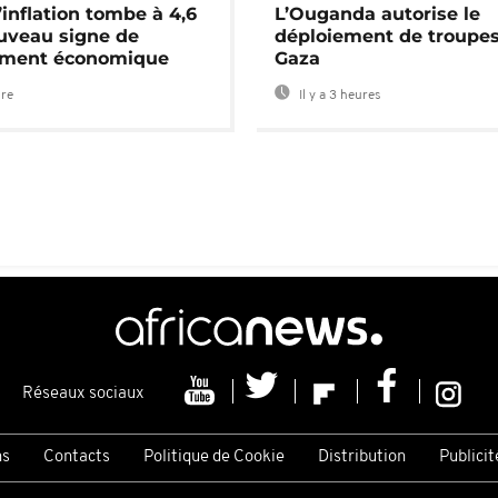
’inflation tombe à 4,6
L’Ouganda autorise le
uveau signe de
déploiement de troupes
ement économique
Gaza
ure
Il y a 3 heures
Réseaux sociaux
ns
Contacts
Politique de Cookie
Distribution
Publicit