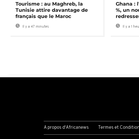
Tourisme : au Maghreb, la
Ghana : l
Tunisie attire davantage de
%, un no
français que le Maroc
redress
Il y a 47 minutes
Il y a 1 he
A propos d'Africanews
Termes et Conditio