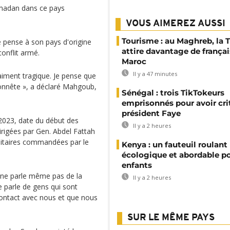
amadan dans ce pays
VOUS AIMEREZ AUSSI
Tourisme : au Maghreb, la 
e pense à son pays d'origine
attire davantage de françai
conflit armé.
Maroc
Il y a 47 minutes
aiment tragique. Je pense que
 honnête », a déclaré Mahgoub,
Sénégal : trois TikTokeurs
emprisonnés pour avoir cri
président Faye
 2023, date du début des
Il y a 2 heures
irigées par Gen. Abdel Fattah
ilitaires commandées par le
Kenya : un fauteuil roulant
écologique et abordable po
enfants
e ne parle même pas de la
Il y a 2 heures
e parle de gens qui sont
ontact avec nous et que nous
SUR LE MÊME PAYS