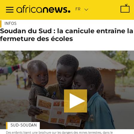
Passer
au
contenu
principal
INFOS
Soudan du Sud : la canicule entraîne la
fermeture des écoles
SUD-SOUDAN
Des enfants lisent une brochure sur les dangers des mines terrestres, dans le