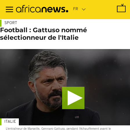
Passer
au
contenu
principal
SPORT
Football : Gattuso nommé
sélectionneur de l'Italie
ITALIE
L'entraîneur de Marseille, Gennaro Gattuso, pendant l'échauffement avant le