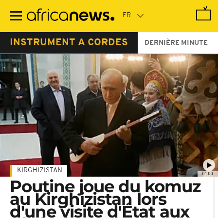
Passer
au
contenu
principal
INSTRUMENT A CORDES
DERNIÈRE MINUTE
KIRGHIZISTAN
01:00
Poutine joue du komuz
au Kirghizistan lors
d'une visite d'État aux