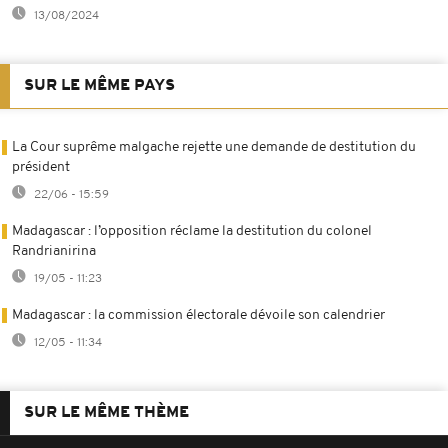
13/08/2024
SUR LE MÊME PAYS
La Cour suprême malgache rejette une demande de destitution du
président
22/06 - 15:59
Madagascar : l’opposition réclame la destitution du colonel
Randrianirina
19/05 - 11:23
Madagascar : la commission électorale dévoile son calendrier
12/05 - 11:34
SUR LE MÊME THÈME