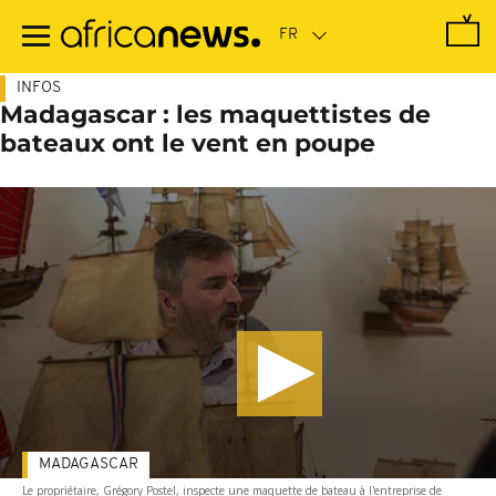
Passer
au
contenu
principal
INFOS
Madagascar : les maquettistes de
bateaux ont le vent en poupe
MADAGASCAR
Le propriétaire, Grégory Postel, inspecte une maquette de bateau à l'entreprise de