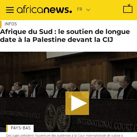
Passer
au
contenu
principal
INFOS
Afrique du Sud : le soutien de longue
date à la Palestine devant la CIJ
PAYS-BAS
Des juges président l'ouverture des audiences à la Cour internationale de justice à