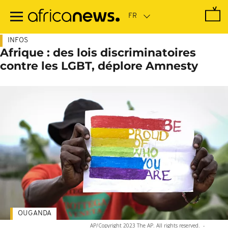
Passer
au
contenu
principal
INFOS
Afrique : des lois discriminatoires
contre les LGBT, déplore Amnesty
OUGANDA
AP/Copyright 2023 The AP. All rights reserved.
-