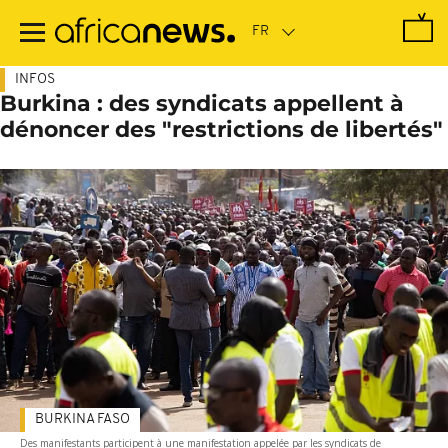
Passer
au
contenu
principal
INFOS
Burkina : des syndicats appellent à
dénoncer des "restrictions de libertés"
BURKINA FASO
Des manifestants participent à une manifestation appelée par les syndicats de