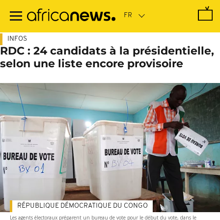
Passer
au
contenu
principal
INFOS
RDC : 24 candidats à la présidentielle,
selon une liste encore provisoire
RÉPUBLIQUE DÉMOCRATIQUE DU CONGO
Les agents électoraux préparent un bureau de vote pour le début du vote, dans le