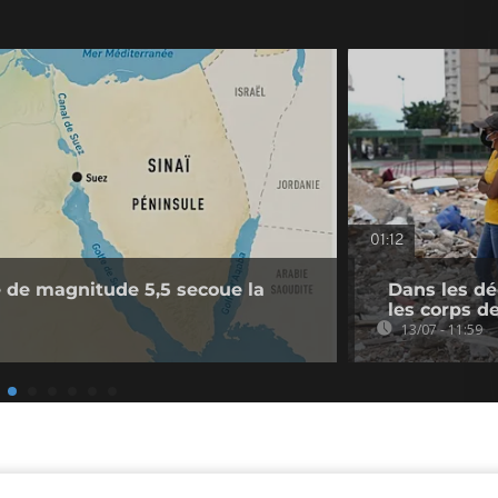
01:12
 de magnitude 5,5 secoue la
Dans les d
les corps d
13/07 - 11:59