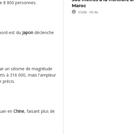
de 8 800 personnes.
Maroc
05/08 - 09:46
nord-est du
Japon
déclenche
par un séisme de magnitude
ts à 316 000, mais l'ampleur
 précis.
huan en
Chine
, faisant plus de