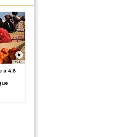
00:51
e à 4,6
que