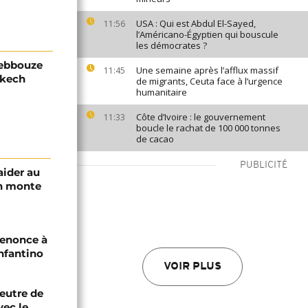
USA : Qui est Abdul El-Sayed,
11:56
l’Américano-Égyptien qui bouscule
les démocrates ?
Debbouze
Une semaine après l’afflux massif
11:45
akech
de migrants, Ceuta face à l’urgence
humanitaire
Côte d’Ivoire : le gouvernement
11:33
boucle le rachat de 100 000 tonnes
de cacao
PUBLICITÉ
aider au
an monte
renonce à
Infantino
VOIR PLUS
eutre de
vec le