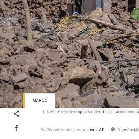
MAROC
Une femme tente de récupérer ses biens dans sa maison endommagé
avec AP
Dernière MA
By Rédaction Africanews