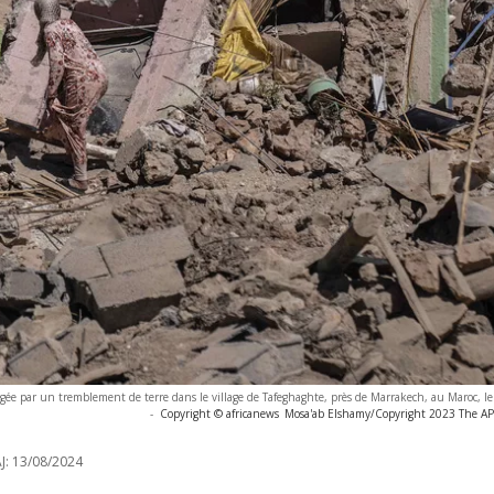
e par un tremblement de terre dans le village de Tafeghaghte, près de Marrakech, au Maroc, l
-
Copyright © africanews
Mosa'ab Elshamy/Copyright 2023 The AP. 
J:
13/08/2024