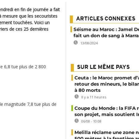
dredi en fin de journée a fait
r à mesure que les secouristes
ARTICLES CONNEXES
ement touchées. Voici un
iers de ces 25 dernières
Séisme au Maroc : Jamel 
fait un don de sang à Marr
13/08/2024
e 6,8 tue plus de 2 800
SUR LE MÊME PAYS
Ceuta : le Maroc promet d’
retour des mineurs, le bil
à 80 morts
Il y a 11 heures
de magnitude 7,8 tue plus de
Coupe du Monde : la FIFA 
son projet, mais soutient 
06/08 - 10:08
Melilla réclame une zone n
500 mètres à la frontière a