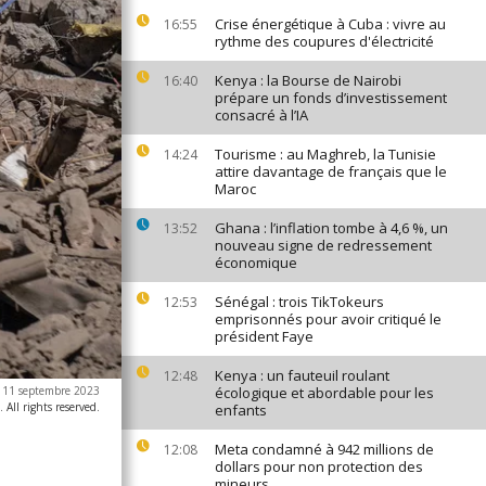
Crise énergétique à Cuba : vivre au
16:55
rythme des coupures d'électricité
Kenya : la Bourse de Nairobi
16:40
prépare un fonds d’investissement
consacré à l’IA
Tourisme : au Maghreb, la Tunisie
14:24
attire davantage de français que le
Maroc
Ghana : l’inflation tombe à 4,6 %, un
13:52
nouveau signe de redressement
économique
Sénégal : trois TikTokeurs
12:53
emprisonnés pour avoir critiqué le
président Faye
Kenya : un fauteuil roulant
12:48
e 11 septembre 2023
écologique et abordable pour les
All rights reserved.
enfants
Meta condamné à 942 millions de
12:08
dollars pour non protection des
mineurs