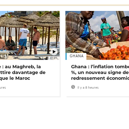
GHANA
01:01
 : au Maghreb, la
Ghana : l’inflation tomb
attire davantage de
%, un nouveau signe de
 que le Maroc
redressement économi
eures
Il y a 8 heures