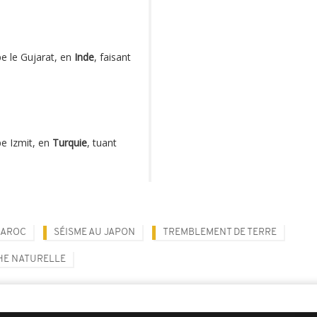
e le Gujarat, en
Inde
, faisant
e Izmit, en
Turquie
, tuant
MAROC
SÉISME AU JAPON
TREMBLEMENT DE TERRE
HE NATURELLE