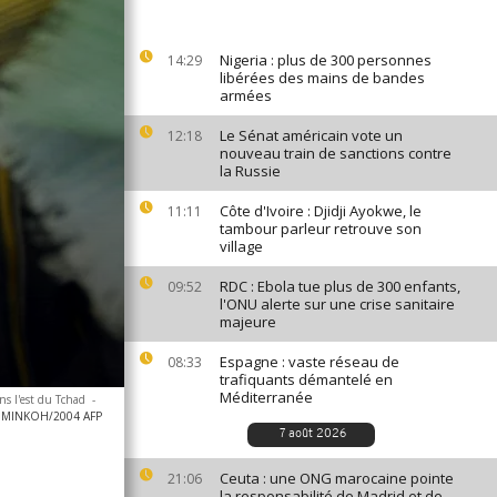
Nigeria : plus de 300 personnes
14:29
libérées des mains de bandes
armées
Le Sénat américain vote un
12:18
nouveau train de sanctions contre
la Russie
Côte d'Ivoire : Djidji Ayokwe, le
11:11
tambour parleur retrouve son
village
RDC : Ebola tue plus de 300 enfants,
09:52
l'ONU alerte sur une crise sanitaire
majeure
Espagne : vaste réseau de
08:33
trafiquants démantelé en
Méditerranée
s l'est du Tchad
-
 MINKOH/2004 AFP
7 août 2026
Ceuta : une ONG marocaine pointe
21:06
la responsabilité de Madrid et de