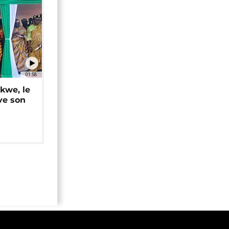
01:58
okwe, le
ve son