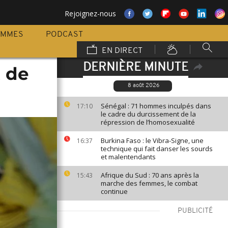
Rejoignez-nous
AMMES
PODCAST
EN DIRECT
DERNIÈRE MINUTE
t de
8 août 2026
Sénégal : 71 hommes inculpés dans
17:10
le cadre du durcissement de la
répression de l’homosexualité
Burkina Faso : le Vibra-Signe, une
16:37
technique qui fait danser les sourds
et malentendants
Afrique du Sud : 70 ans après la
15:43
marche des femmes, le combat
continue
PUBLICITÉ