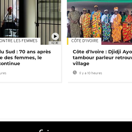
ONTRE LES FEMMES
CÔTE D'IVOIRE
02:30
du Sud : 70 ans après
Côte d'Ivoire : Djidji Ay
e des femmes, le
tambour parleur retrou
continue
village
eures
Il y a 10 heures