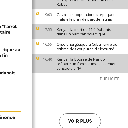
Rabat
Gaza : les populations sceptiques
19:03
malgré le plan de paix de Trump
 "l'arrêt
Kenya : la mort de 15 éléphants
17:55
taire
dans un parc fait polémique
Crise énergétique à Cuba : vivre au
16:55
rythme des coupures d'électricité
trique au
 fin
Kenya : la Bourse de Nairobi
16:40
prépare un fonds d’investissement
consacré à l’IA
udanais
PUBLICITÉ
dénonce
VOIR PLUS