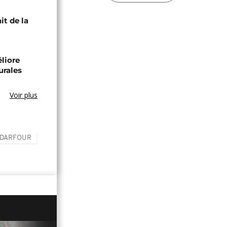
it de la
éliore
urales
Voir plus
DARFOUR