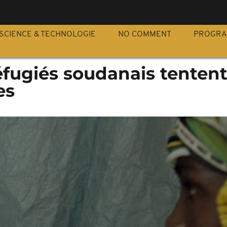
S
SCIENCE & TECHNOLOGIE
NO COMMENT
PROGR
éfugiés soudanais tenten
es