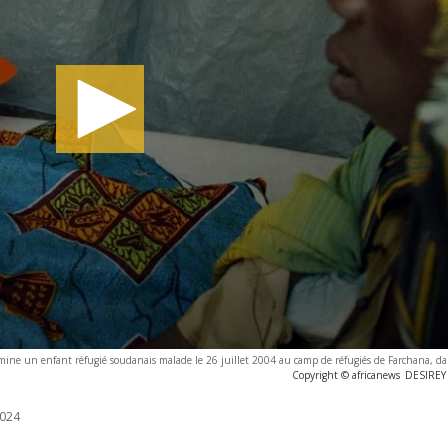
ne un enfant réfugié soudanais malade le 26 juillet 2004 au camp de réfugiés de Farchana, dan
Copyright © africanews
DESIREY
024