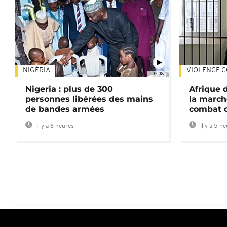
NIGÉRIA
VIOLENCE C
02:08
Nigeria : plus de 300
Afrique 
personnes libérées des mains
la march
de bandes armées
combat 
Il y a 6 heures
Il y a 5 h