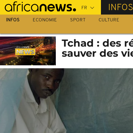
Passer
INFO
au
contenu
INFOS
ECONOMIE
SPORT
CULTURE
principal
Tchad : des r
sauver des vi