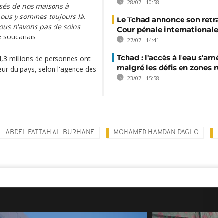
28/07 - 10:58
sés de nos maisons à
nous y sommes toujours là.
Le Tchad annonce son retra
ous n'avons pas de soins
Cour pénale internationale
é soudanais.
27/07 - 14:41
Tchad : l'accès à l'eau s'am
4,3 millions de personnes ont
malgré les défis en zones r
ieur du pays, selon l'agence des
23/07 - 15:58
ABDEL FATTAH AL-BURHANE
MOHAMED HAMDAN DAGLO