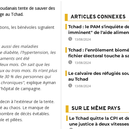
soudanais tente de sauver des
uge au Tchad.
ARTICLES CONNEXES
Tchad : le PAM s'inquiète de
ations, les bénévoles signalent
imminent" de l'aide alimen
13/08/2024
s aussi des maladies
Tchad : l’enrôlement biomé
 diabète, l'hypertension, les
fichier électoral touche à sa
caments ont été
13/08/2024
ux mois. On sait que les
x ou trois mois. Ils n’ont plus
Le calvaire des réfugiés so
 de 30 % des personnes qui
au Tchad
 chroniques",
explique Ayman
13/08/2024
'hôpital de campagne.
cin à l'extérieur de la tente.
ré au chaos. Le manque de
SUR LE MÊME PAYS
nombre de décès évitables.
Le Tchad quitte la CPI et 
e et pillées.
une justice à deux vitesses