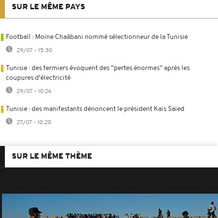
SUR LE MÊME PAYS
Football : Moïne Chaâbani nommé sélectionneur de la Tunisie
29/07 - 15:30
Tunisie : des fermiers évoquent des ''pertes énormes'' après les
coupures d'électricité
29/07 - 10:26
Tunisie : des manifestants dénoncent le président Kaïs Saïed
27/07 - 10:20
SUR LE MÊME THÈME