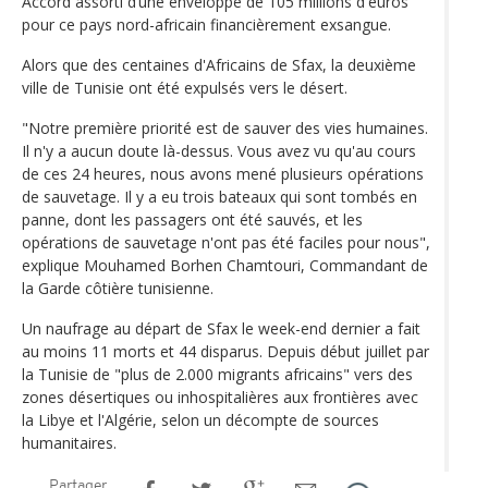
Accord assorti d’une enveloppe de 105 millions d'euros
pour ce pays nord-africain financièrement exsangue.
Alors que des centaines d'Africains de Sfax, la deuxième
ville de Tunisie ont été expulsés vers le désert.
"Notre première priorité est de sauver des vies humaines.
Il n'y a aucun doute là-dessus. Vous avez vu qu'au cours
de ces 24 heures, nous avons mené plusieurs opérations
de sauvetage. Il y a eu trois bateaux qui sont tombés en
panne, dont les passagers ont été sauvés, et les
opérations de sauvetage n'ont pas été faciles pour nous",
explique Mouhamed Borhen Chamtouri, Commandant de
la Garde côtière tunisienne.
Un naufrage au départ de Sfax le week-end dernier a fait
au moins 11 morts et 44 disparus. Depuis début juillet par
la Tunisie de "plus de 2.000 migrants africains" vers des
zones désertiques ou inhospitalières aux frontières avec
la Libye et l'Algérie, selon un décompte de sources
humanitaires.
Partager