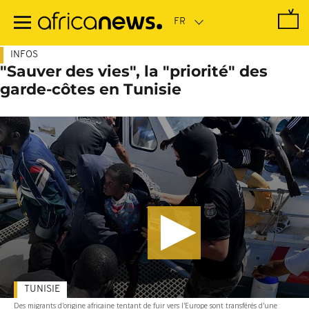
Passer
au
contenu
principal
INFOS
"Sauver des vies", la "priorité" des
garde-côtes en Tunisie
TUNISIE
Des migrants d'origine africaine tentant de fuir vers l'Europe sont transférés d'une