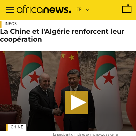
Passer
au
contenu
principal
INFOS
La Chine et l'Algérie renforcent leur
coopération
CHINE
Le président chinois et son homologue algérien
-