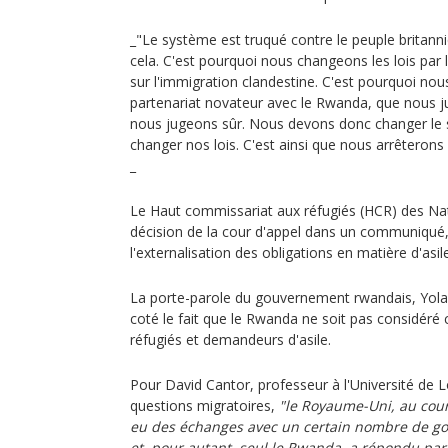
_"Le système est truqué contre le peuple britanni
cela. C'est pourquoi nous changeons les lois par l
sur l'immigration clandestine. C'est pourquoi no
partenariat novateur avec le Rwanda, que nous j
nous jugeons sûr. Nous devons donc changer le
changer nos lois. C'est ainsi que nous arrêterons
_
Le Haut commissariat aux réfugiés (HCR) des Nat
décision de la cour d'appel dans un communiqué,
l'externalisation des obligations en matière d'asile
La porte-parole du gouvernement rwandais, Yol
coté le fait que le Rwanda ne soit pas considér
réfugiés et demandeurs d'asile.
Pour David Cantor, professeur à l'Université de L
questions migratoires,
"le Royaume-Uni, au cour
eu des échanges avec un certain nombre de g
et, pour autant, seul le Rwanda, a répondu par l