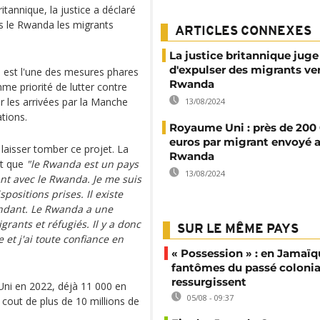
tannique, la justice a déclaré
ers le Rwanda les migrants
ARTICLES CONNEXES
La justice britannique juge 
d'expulser des migrants ver
, est l'une des mesures phares
Rwanda
e priorité de lutter contre
ier les arrivées par la Manche
13/08/2024
tions.
Royaume Uni : près de 200
euros par migrant envoyé 
laisser tomber ce projet. La
Rwanda
nt que
"le Rwanda est un pays
13/08/2024
nt avec le Rwanda. Je me suis
ositions prises. Il existe
pendant. Le Rwanda a une
grants et réfugiés. Il y a donc
SUR LE MÊME PAYS
 et j'ai toute confiance en
« Possession » : en Jamaïqu
fantômes du passé colonia
ressurgissent
Uni en 2022, déjà 11 000 en
05/08 - 09:37
cout de plus de 10 millions de