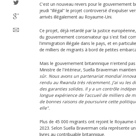
C'est un nouveau revers pour le gouvernement bri
jeudi "illégal" le projet controversé d'expulser v
arrivés illégalement au Royaume-Uni.
Ce projet, déjà retardé par la justice européenne
du gouvernement conservateur qui s'est fixé comm
l'immigration illégale dans le pays, et en particul
de milliers de migrants à bord de petites embarca
Mais le gouvernement britannnique n'entend pas 
Ministre de l'Intérieur, Suella Braverman maintie
sûr. Nous avons un partenariat mondial innova
rendu au Rwanda très récemment. J'ai vu les disp
des garanties solides. Il y a un contrôle indé
longue expérience de l'accueil de milliers de mi
de bonnes raisons de poursuivre cette politique
elle".
Plus de 45 000 migrants ont rejoint le Royaume-
2023. Selon Suella Braverman cela représente un 
livres au contribuable britannique.