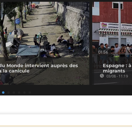
01:56
du Monde intervient auprès des
Espagne : à
 la canicule
migrants
03/08 - 11:19