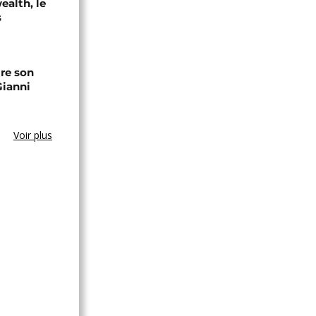
alth, le
s
ire son
Gianni
Voir plus