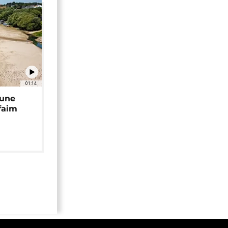
01:14
 une
faim