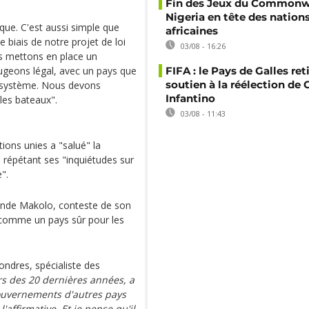
Fin des Jeux du Commonwe
Nigeria en tête des nation
que. C'est aussi simple que
africaines
e biais de notre projet de loi
03/08 - 16:26
us mettons en place un
ugeons légal, avec un pays que
FIFA : le Pays de Galles ret
soutien à la réélection de 
 système. Nous devons
Infantino
 les bateaux".
03/08 - 11:43
ions unies a "salué" la
 répétant ses "inquiétudes sur
".
ande Makolo, conteste de son
é comme un pays sûr pour les
ondres, spécialiste des
s des 20 dernières années, a
ouvernements d'autres pays
'affirmative. Et je pense qu'il