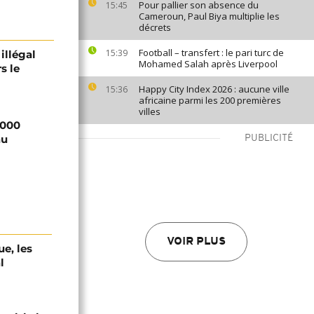
Pour pallier son absence du
15:45
Cameroun, Paul Biya multiplie les
décrets
Football – transfert : le pari turc de
15:39
illégal
Mohamed Salah après Liverpool
s le
Happy City Index 2026 : aucune ville
15:36
africaine parmi les 200 premières
villes
 000
au
PUBLICITÉ
VOIR PLUS
e, les
l