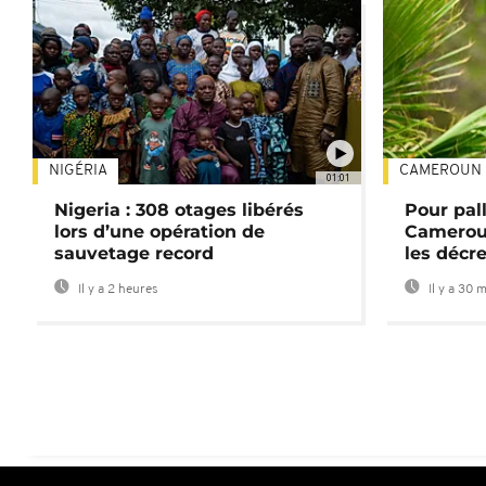
NIGÉRIA
CAMEROUN
01:01
Nigeria : 308 otages libérés
Pour pal
lors d’une opération de
Cameroun
sauvetage record
les décre
Il y a 2 heures
Il y a 30 