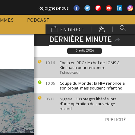
Rejoignez-nous
AMMES
PODCAST
EN DIRECT
DERNIÈRE MINUTE
6 août 2026
Ebola en RDC : le chef de l'OMS à
10:16
Kinshasa pour rencontrer
Tshisekedi
Coupe du Monde : la FIFA renonce à
10:06
son projet, mais soutient Infantino
Nigeria : 308 otages libérés lors
08:11
d’une opération de sauvetage
record
PUBLICITÉ