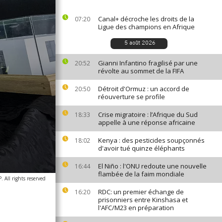
Canal+ décroche les droits de la
07:20
Ligue des champions en Afrique
5 août 2026
Gianni Infantino fragilisé par une
20:52
révolte au sommet de la FIFA
Détroit d'Ormuz : un accord de
20:50
réouverture se profile
Crise migratoire : l’Afrique du Sud
18:33
appelle à une réponse africaine
Kenya : des pesticides soupçonnés
18:02
d'avoir tué quinze éléphants
El Niño : l'ONU redoute une nouvelle
16:44
flambée de la faim mondiale
 All rights reserved
RDC: un premier échange de
16:20
prisonniers entre Kinshasa et
l'AFC/M23 en préparation