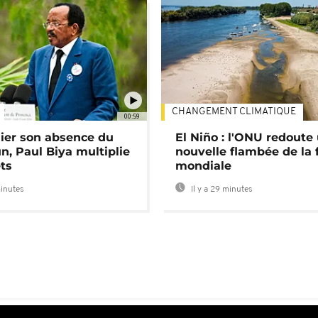
CHANGEMENT CLIMATIQUE
00:59
lier son absence du
El Niño : l'ONU redoute
, Paul Biya multiplie
nouvelle flambée de la 
ts
mondiale
minutes
Il y a 29 minutes