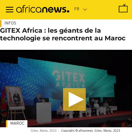
Passer
au
contenu
principal
INFOS
GITEX Africa : les géants de la
technologie se rencontrent au Maroc
MAROC
Gitex, Maroc, 2023
-
Copyright © africanews
Gitex, Maroc, 2023