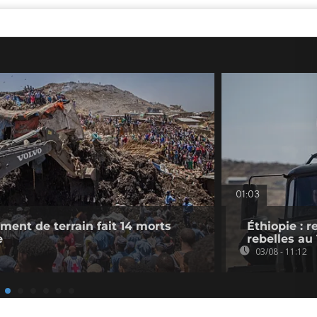
01:03
ement de terrain fait 14 morts
Éthiopie : 
e
rebelles au
03/08 - 11:12