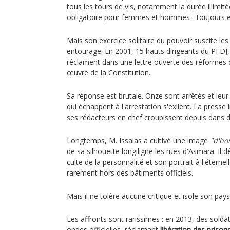
tous les tours de vis, notamment la durée illimit
obligatoire pour femmes et hommes - toujours e
Mais son exercice solitaire du pouvoir suscite les
entourage. En 2001, 15 hauts dirigeants du PFDJ
réclament dans une lettre ouverte des réformes 
œuvre de la Constitution.
Sa réponse est brutale. Onze sont arrêtés et leur
qui échappent à l'arrestation s'exilent. La press
ses rédacteurs en chef croupissent depuis dans de
Longtemps, M. Issaias a cultivé une image
"d'ho
de sa silhouette longiligne les rues d'Asmara. Il
culte de la personnalité et son portrait à l'étern
rarement hors des bâtiments officiels.
Mais il ne tolère aucune critique et isole son pays
Les affronts sont rarissimes : en 2013, des sold
ondes officielles, réclamant
libération des prisonn