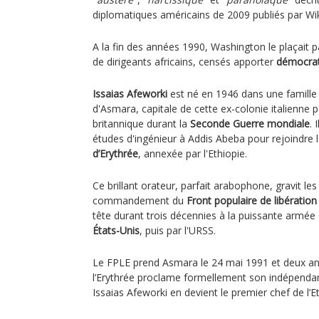
diplomatiques américains de 2009 publiés par Wi
A la fin des années 1990, Washington le plaçait 
de dirigeants africains, censés apporter
démocrat
Issaias Afeworki
est né en 1946 dans une famille
d'Asmara, capitale de cette ex-colonie italienne
britannique durant la
Seconde Guerre mondiale
. 
études d'ingénieur à Addis Abeba pour rejoindre l
d’Erythrée
, annexée par l'Ethiopie.
Ce brillant orateur, parfait arabophone, gravit le
commandement du
Front populaire de libération 
tête durant trois décennies à la puissante armée
États-Unis
, puis par l'URSS.
Le FPLE prend Asmara le 24 mai 1991 et deux ans 
l’Erythrée proclame formellement son indépenda
Issaias Afeworki en devient le premier chef de l’Et