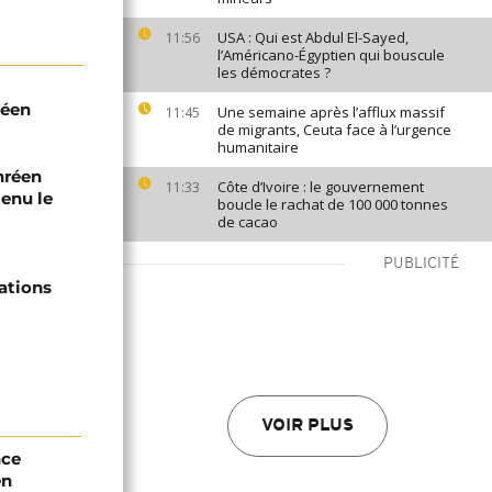
USA : Qui est Abdul El-Sayed,
11:56
l’Américano-Égyptien qui bouscule
les démocrates ?
réen
Une semaine après l’afflux massif
11:45
de migrants, Ceuta face à l’urgence
humanitaire
thréen
Côte d’Ivoire : le gouvernement
11:33
tenu le
boucle le rachat de 100 000 tonnes
de cacao
PUBLICITÉ
sations
VOIR PLUS
nce
en