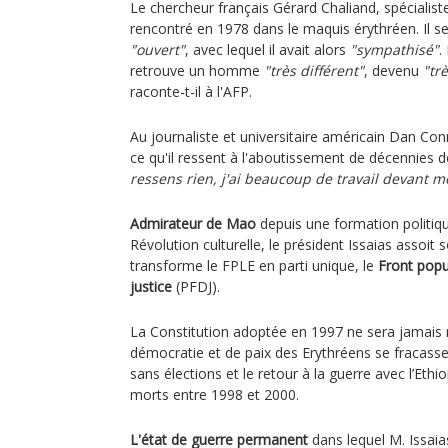
Le chercheur français Gérard Chaliand, spécialiste
rencontré en 1978 dans le maquis érythréen. Il 
"ouvert"
, avec lequel il avait alors
"sympathisé"
.
retrouve un homme
"très différent"
, devenu
"tr
raconte-t-il à l'AFP.
Au journaliste et universitaire américain Dan Co
ce qu'il ressent à l'aboutissement de décennies d
ressens rien, j'ai beaucoup de travail devant m
Admirateur de Mao
depuis une formation politiq
Révolution culturelle, le président Issaias assoit 
transforme le FPLE en parti unique, le
Front popu
justice
(PFDJ).
La Constitution adoptée en 1997 ne sera jamais 
démocratie et de paix des Erythréens se fracassen
sans élections et le retour à la guerre avec l’Ethi
morts entre 1998 et 2000.
L'état de guerre permanent
dans lequel M. Issaias