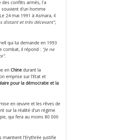
 des conflits armés, l'a
se souvient d'un homme
 Le 24 mai 1991 à Asmara, il
ès distant et très décevant"
,
nnell qui lui demande en 1993
e combat, il répond :
"Je ne
oi"
.
ue en
Chine
durant la
son emprise sur l’Etat et
laire pour la démocratie et la
mise en œuvre et les rêves de
t sur la réalité d'un régime
opie, qui fera au moins 80 000
 maintient l’Erythrée justifie