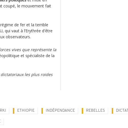
ent coupé, le mouvement fait
régime de fer et la terrible
U, qui vaut à l’Erythrée d'être
ux observateurs.
forces vives que représente la
opolitique et spécialiste de la
dictatoriaux les plus roides
RKI
ETHIOPIE
INDÉPENDANCE
REBELLES
DICTA
E