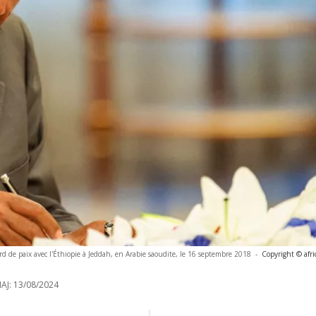
rd de paix avec l'Éthiopie à Jeddah, en Arabie saoudite, le 16 septembre 2018
-
Copyright © afr
AJ:
13/08/2024