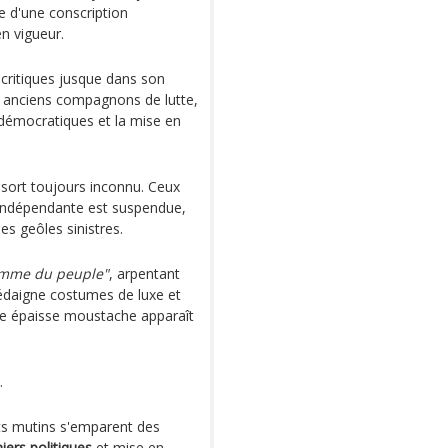
ée d'une conscription
n vigueur.
 critiques jusque dans son
, anciens compagnons de lutte,
démocratiques et la mise en
 sort toujours inconnu. Ceux
e indépendante est suspendue,
s geôles sinistres.
mme du peuple"
, arpentant
 dédaigne costumes de luxe et
elle épaisse moustache apparaît
.
ats mutins s'emparent des
iers politiques
et mise en