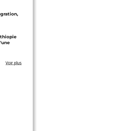
égration,
Éthiopie
'une
Voir plus