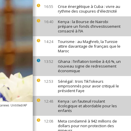
Crise énergétique à Cuba : vivre au
16:55
rythme des coupures d'électricité
Kenya : la Bourse de Nairobi
16:40
prépare un fonds d’investissement
consacré à l’IA
Tourisme : au Maghreb, la Tunisie
14:24
attire davantage de français que le
Maroc
Ghana : l’inflation tombe à 4,6 %, un
13:52
nouveau signe de redressement
économique
Sénégal : trois TikTokeurs
12:53
emprisonnés pour avoir critiqué le
président Faye
Kenya : un fauteuil roulant
12:48
icanews
Untitled/AP
écologique et abordable pour les
enfants
Meta condamné à 942 millions de
12:08
dollars pour non protection des
mineurs