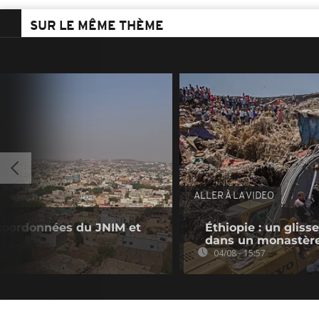
SUR LE MÊME THÈME
ALLER À LA VIDEO
 coordonnées du JNIM et
Éthiopie : un gliss
dans un monastèr
04/08 - 15:57