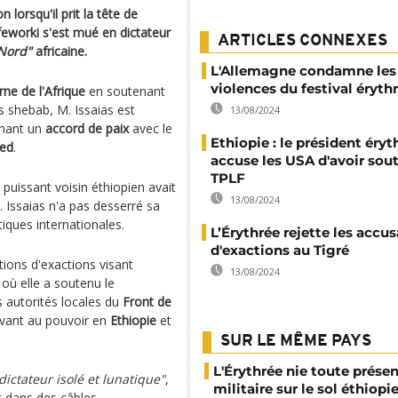
 lorsqu'il prit la tête de
feworki s'est mué en dictateur
ARTICLES CONNEXES
Nord"
africaine.
L'Allemagne condamne les
violences du festival éryth
rne de l'Afrique
en soutenant
 shebab, M. Issaias est
13/08/2024
gnant un
accord de paix
avec le
Ethiopie : le président éry
ed
.
accuse les USA d'avoir sou
TPLF
 puissant voisin éthiopien avait
13/08/2024
 Issaias n'a pas desserré sa
tiques internationales.
L’Érythrée rejette les accu
d'exactions au Tigré
ions d'exactions visant
13/08/2024
 où elle a soutenu le
 autorités locales du
Front de
avant au pouvoir en
Ethiopie
et
SUR LE MÊME PAYS
L'Érythrée nie toute prése
dictateur isolé et lunatique"
,
militaire sur le sol éthiopi
t dans des câbles