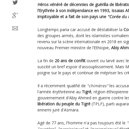
Héros vénéré de décennies de guérilla de libération
l’Erythrée à son indépendance en 1993, Issaias A
impitoyable et a fait de son pays une
"Corée du 
Longtemps paria car accusé de déstabiliser la
Co
des groupes armés, dont les islamistes somaliens
revenu sur la scène internationale en 2018 en si
nouveau Premier ministre de l’Ethiopie,
Abiy Ahm
La fin de
20 ans de conflit
ouvert ou larvé avec le
suscité un bref espoir d'assouplissement. Mais M.
poigne sur le pays et continue de mépriser les cri
Il a récemment qualifié de
"chimères"
les accusat
l'armée érythréenne au
Tigré
, région éthiopienne
gouvernement d'Abiy Ahmed en guerre contre les
libération du peuple du Tigré
(TPLF), parti aupar
ennemi juré d'Asmara.
Agé de 77 ans, l'homme n'a pas toujours été le
"
"austère"
,
"narcissique"
et
"paranoïaque"
décri