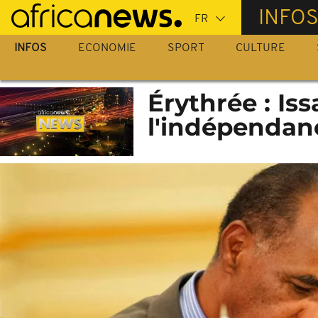
Passer
INFO
au
contenu
INFOS
ECONOMIE
SPORT
CULTURE
principal
Érythrée : Is
l'indépendan