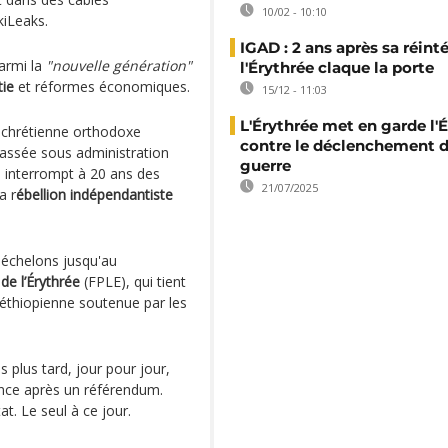
10/02 - 10:10
kiLeaks.
IGAD : 2 ans après sa réint
parmi la
"nouvelle génération"
l'Érythrée claque la porte
ie
et réformes économiques.
15/12 - 11:03
L'Érythrée met en garde l'
 chrétienne orthodoxe
contre le déclenchement d
 passée sous administration
guerre
Il interrompt à 20 ans des
21/07/2025
a r
ébellion indépendantiste
s échelons jusqu'au
de l’Érythrée
(FPLE), qui tient
 éthiopienne soutenue par les
plus tard, jour pour jour,
nce après un référendum.
at. Le seul à ce jour.