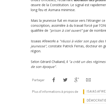
œuvre de la Constitution. Le signal est rapidem
long feu et Asmara minimise.
Mais la jeunesse fuit en masse vers l'étranger ce 
conscription, assimilée à du travail forcé par l'ON
qualifiée de
"prison à ciel ouvert"
par de nombre
Issaias Afeworki a
"réussi à vider son pays des 
jeunesse"
, constate Patrick Ferras, docteur en gé
région.
Selon Gérard Chaliand, il
"a créé un des régimes 
de son époque"
.
Partager
ISAIAS AFWE
Plus d'informations à propos de
DÉMOCRATI