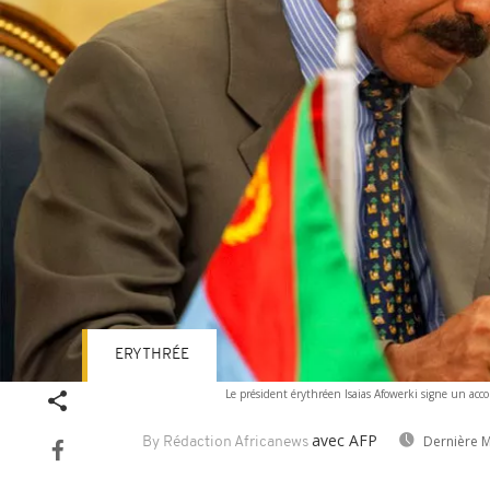
ERYTHRÉE
Le président érythréen Isaias Afowerki signe un acco
avec AFP
Dernière M
By Rédaction Africanews