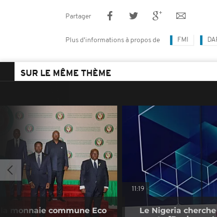
Partager
FMI
DA
Plus d'informations à propos de
SUR LE MÊME THÈME
11:19
 la monnaie commune Eco
Le Nigeria cherche