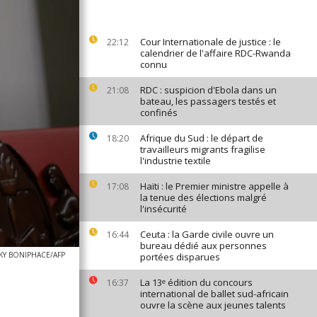
Cour Internationale de justice : le
22:12
calendrier de l'affaire RDC-Rwanda
connu
RDC : suspicion d'Ebola dans un
21:08
bateau, les passagers testés et
confinés
Afrique du Sud : le départ de
18:20
travailleurs migrants fragilise
l'industrie textile
Haïti : le Premier ministre appelle à
17:08
la tenue des élections malgré
l'insécurité
Ceuta : la Garde civile ouvre un
16:44
bureau dédié aux personnes
KY BONIPHACE/AFP
portées disparues
La 13ᵉ édition du concours
16:37
international de ballet sud-africain
ouvre la scène aux jeunes talents