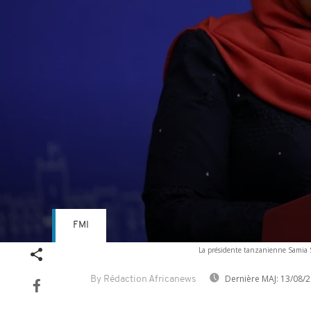
FMI
Volume
La présidente tanzanienne Samia 
90%
Dernière MAJ:
13/08/2
By Rédaction Africanews