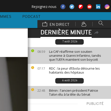
Rejoignez-nous
AMMES
PODCAST
EN DIRECT
DERNIÈRE MINUTE
7 août 2026
La CAF réaffirme son soutien
08:59
unanime à Gianni Infantino, tandis
que l'UEFA maintient son boycott
RDC : la peur d’Ebola détourne les
07:17
habitants des hôpitaux
6 août 2026
Bénin : l'ancien président Patrice
22:48
Talon élu à la tête du Sénat
PUBLICITÉ