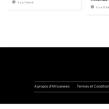
Il y a 1 heure
Il y a 10 h
A propos d'Africanews
Termes et Conditio