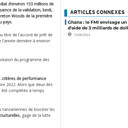
iat d’environ 153 millions de
ence de la validation, lundi,
ARTICLES CONNEXES
e Breton Woods de la première
du pays.
Ghana : le FMI envisage un
d'aide de 3 milliards de dol
 titre de l'accord de prêt de
13/08/2024
 l'année dernière à environ
évolution du programme des
s
critères de performance
e 2022. Alors que deux des
t été complétés à temps
s tanzaniennes de booster les
ructurelles
, gage de la lutte