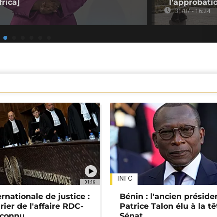
rica]
l'approbati
31/07 - 16:24
INFO
01:16
rnationale de justice :
Bénin : l'ancien préside
rier de l'affaire RDC-
Patrice Talon élu à la t
connu
Sénat