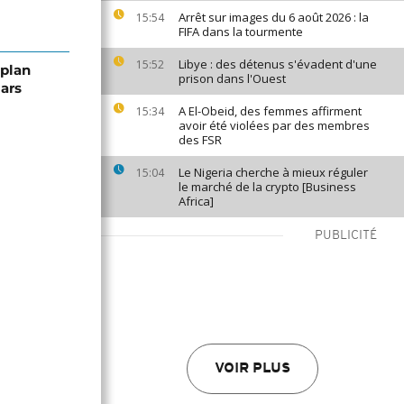
Arrêt sur images du 6 août 2026 : la
15:54
FIFA dans la tourmente
Libye : des détenus s'évadent d'une
15:52
 plan
prison dans l'Ouest
lars
A El-Obeid, des femmes affirment
15:34
avoir été violées par des membres
des FSR
Le Nigeria cherche à mieux réguler
15:04
le marché de la crypto [Business
Africa]
PUBLICITÉ
VOIR PLUS