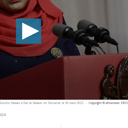
Suluhu Hassan à Dar es Salaam, en Tanzanie, le 30 mars 2023.
-
Copyright © africanews
ERIC
024