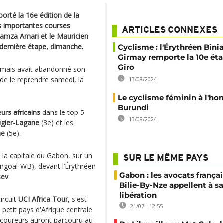
orté la 16e édition de la
s importantes courses
ARTICLES CONNEXES
 Hamza Amari et le Mauricien
 dernière étape, dimanche.
Cyclisme : l'Érythréen Bin
Girmay remporte la 10e ét
Giro
e mais avait abandonné son
de le reprendre samedi, la
13/08/2024
Le cyclisme féminin à l'ho
Burundi
urs africains
dans le top 5
13/08/2024
gier-Lagane
(3e) et les
ne
(5e).
, la capitale du Gabon, sur un
SUR LE MÊME PAYS
ngoal-WB), devant l’Érythréen
Gabon : les avocats françai
sev
.
Bilie-By-Nze appellent à sa
libération
ircuit
UCI Africa Tour
, s'est
21/07 - 12:55
, petit pays d'Afrique centrale
s coureurs auront parcouru au