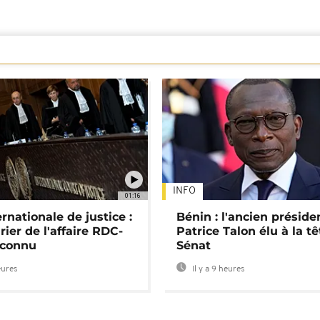
INFO
01:16
rnationale de justice :
Bénin : l'ancien préside
rier de l'affaire RDC-
Patrice Talon élu à la t
connu
Sénat
eures
Il y a 9 heures