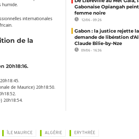
De Libreville au Met Gala, l
s humide.
Gabonaise Opiangah peint
femme noire
sionnelles internationales
12/06 - 09:26
ricain.
Gabon : la justice rejette la
demande de libération d'Al
ition de la
Claude Bilie-by-Nze
09/06 - 16:36
n 20h18:16.
 20h18:45.
onale de Maurice) 20h18:50.
0h18:52.
e) 20h18:54.
ÎLE MAURICE
ALGÉRIE
ERYTHRÉE