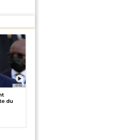
01:02
nt
ête du