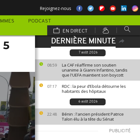
Rejoignez-nous
AMMES
PODCAST
EN DIRECT
DERNIÈRE MINUTE
 5
7 août 2026
La CAF réaffirme son soutien
08:59
unanime à Gianni Infantino, tandis
que l'UEFA maintient son boycott
RDC : la peur d’Ebola détourne les
07:17
habitants des hôpitaux
6 août 2026
Bénin : l'ancien président Patrice
22:48
Talon élu à la tête du Sénat
PUBLICITÉ