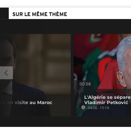
SUR LE MÊME THÈME
00:58
L'Algérie se sépar
is en visite au Maroc
Vladimir Petković
04/08 - 15:16