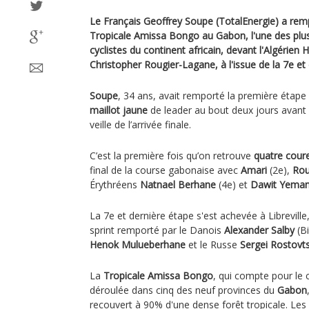
Le Français Geoffrey Soupe (TotalEnergie) a remp
Tropicale Amissa Bongo au Gabon, l'une des plu
cyclistes du continent africain, devant l'Algérien
Christopher Rougier-Lagane, à l'issue de la 7e et
Soupe
, 34 ans, avait remporté la première étap
maillot jaune
de leader au bout deux jours avant 
veille de l’arrivée finale.
C’est la première fois qu’on retrouve
quatre coure
final de la course gabonaise avec
Amari
(2e),
Rou
Érythréens
Natnael Berhane
(4e) et
Dawit Yema
La 7e et dernière étape s'est achevée à Libreville
sprint remporté par le Danois
Alexander Salby
(Bi
Henok Mulueberhane
et le Russe
Sergei Rostovt
La
Tropicale Amissa Bongo
, qui compte pour le c
déroulée dans cinq des neuf provinces du
Gabon
recouvert à 90% d'une dense forêt tropicale. Le