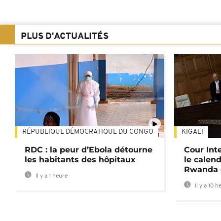
PLUS D'ACTUALITÉS
RÉPUBLIQUE DÉMOCRATIQUE DU CONGO
KIGALI
01:34
RDC : la peur d’Ebola détourne
Cour Inte
les habitants des hôpitaux
le calend
Rwanda 
Il y a 1 heure
Il y a 10 h