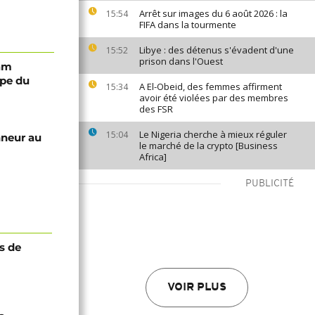
Arrêt sur images du 6 août 2026 : la
15:54
FIFA dans la tourmente
Libye : des détenus s'évadent d'une
15:52
prison dans l'Ouest
iam
ape du
A El-Obeid, des femmes affirment
15:34
avoir été violées par des membres
des FSR
Le Nigeria cherche à mieux réguler
15:04
nneur au
le marché de la crypto [Business
Africa]
PUBLICITÉ
s de
VOIR PLUS