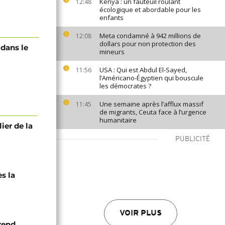
Kenya : un fauteuil roulant
12:48
écologique et abordable pour les
enfants
Meta condamné à 942 millions de
12:08
dollars pour non protection des
 dans le
mineurs
USA : Qui est Abdul El-Sayed,
11:56
l’Américano-Égyptien qui bouscule
les démocrates ?
Une semaine après l’afflux massif
11:45
de migrants, Ceuta face à l’urgence
humanitaire
lier de la
PUBLICITÉ
ès la
VOIR PLUS
 rend