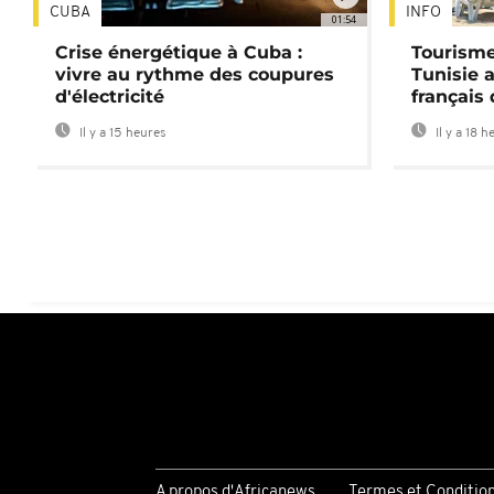
CUBA
INFO
01:54
Crise énergétique à Cuba :
Tourisme
vivre au rythme des coupures
Tunisie 
d'électricité
français
Il y a 15 heures
Il y a 18 h
A propos d'Africanews
Termes et Conditio