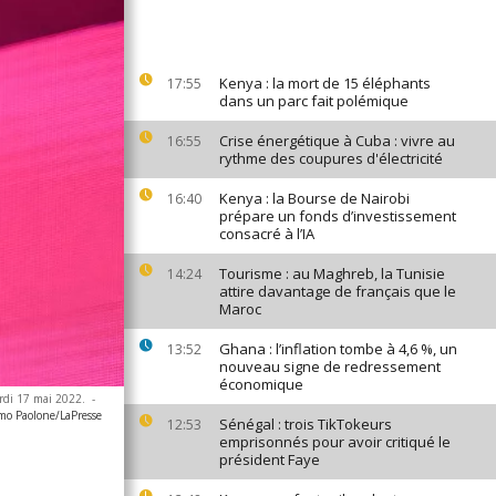
Kenya : la mort de 15 éléphants
17:55
dans un parc fait polémique
Crise énergétique à Cuba : vivre au
16:55
rythme des coupures d'électricité
Kenya : la Bourse de Nairobi
16:40
prépare un fonds d’investissement
consacré à l’IA
Tourisme : au Maghreb, la Tunisie
14:24
attire davantage de français que le
Maroc
Ghana : l’inflation tombe à 4,6 %, un
13:52
nouveau signe de redressement
économique
mardi 17 mai 2022.
-
mo Paolone/LaPresse
Sénégal : trois TikTokeurs
12:53
emprisonnés pour avoir critiqué le
président Faye