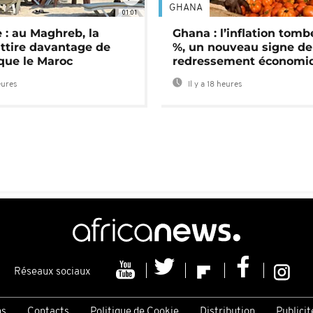
GHANA
01:01
 : au Maghreb, la
Ghana : l’inflation tomb
attire davantage de
%, un nouveau signe de
 que le Maroc
redressement économi
eures
Il y a 18 heures
Réseaux sociaux
ns
Contacts
Politique de Cookie
Distribution
Publicit