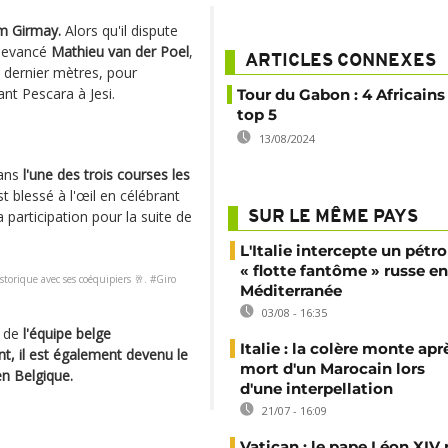
am Girmay.
Alors qu'il dispute
 devancé
Mathieu van der Poel
,
ARTICLES CONNEXES
0 dernier mètres, pour
ant Pescara à Jesi.
Tour du Gabon : 4 Africains
top 5
13/08/2024
dans
l'une des trois courses les
est blessé à l'œil en célébrant
participation pour la suite de
SUR LE MÊME PAYS
L'Italie intercepte un pétro
« flotte fantôme » russe en
storique avec ses coéquipiers 🥂. #Giro
Méditerranée
03/08 - 16:35
e de
l'équipe belge
Italie : la colère monte apr
, il est également devenu le
mort d'un Marocain lors
n Belgique.
d'une interpellation
21/07 - 16:09
Vatican : le pape Léon XIV