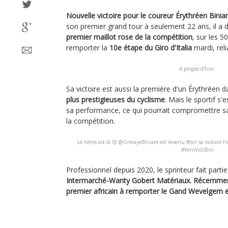
Nouvelle victoire pour le coureur Érythréen Bini
son premier grand tour à seulement 22 ans, il a
premier maillot rose de la compétition
, sur les 5
remporter la
10e étape du Giro d'Italia
mardi, reli
A propos d'hier.
Sa victoire est aussi la première d'un Érythréen 
plus prestigieuses du cyclisme
. Mais le sportif s'
sa performance, ce qui pourrait compromettre sa 
la compétition.
Le héros est là 😍 @GrmayeBiniam est revenu fêter sa victoire hi
#VeniVidiBini
Professionnel depuis 2020, le sprinteur fait parti
Intermarché-Wanty Gobert Matériaux.
Récemment
premier africain à remporter le Gand Wevelgem e