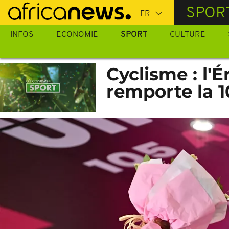
Passer
SPOR
au
contenu
INFOS
ECONOMIE
SPORT
CULTURE
principal
Cyclisme : l'
remporte la 1