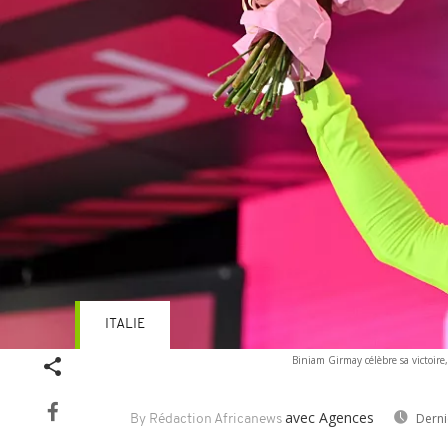
ITALIE
Biniam Girmay célèbre sa victoire, 
avec Agences
Derni
By Rédaction Africanews