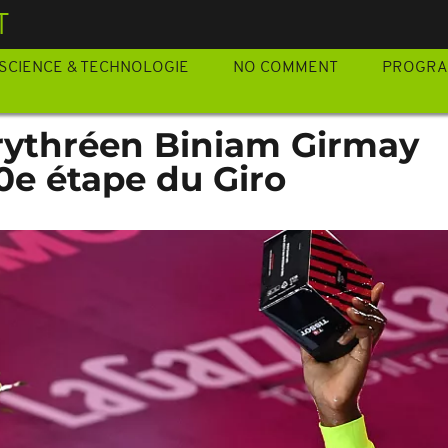
T
SCIENCE & TECHNOLOGIE
NO COMMENT
PROGR
Érythréen Biniam Girmay
0e étape du Giro