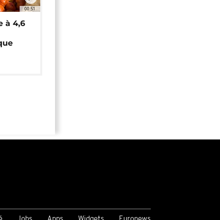
00:51
e à 4,6
que
é
Jobs
Apps
Widgets
Euronews