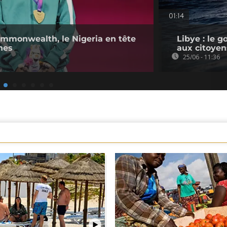
01:14
ommonwealth, le Nigeria en tête
Libye : le g
nes
aux citoyen
25/06 - 11:36