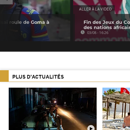
ALLER À LA VIDEO
isai roule de Goma à
Fin des Jeux du C
des nations africai
03/08 - 16:26
PLUS D'ACTUALITÉS