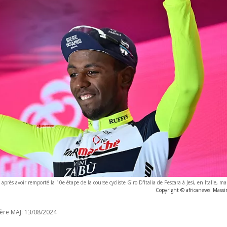
après avoir remporté la 10e étape de la course cycliste Giro D'Italia de Pescara à Jesi, en Italie, 
Copyright © africanews
Massi
ère MAJ:
13/08/2024