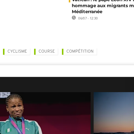
hommage aux migrants mo
Méditerranée
06/07 - 12:30
CYCLISME
COURSE
COMPÉTITION