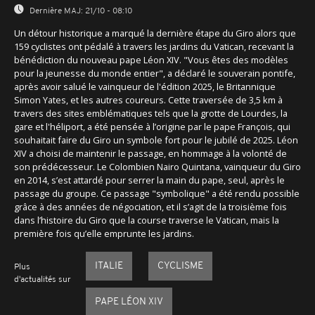
Dernière MAJ:
21/10 - 08:10
Un détour historique a marqué la dernière étape du Giro alors que
159 cyclistes ont pédalé à travers les jardins du Vatican, recevant la
bénédiction du nouveau pape Léon XIV. "Vous êtes des modèles
pour la jeunesse du monde entier", a déclaré le souverain pontife,
après avoir salué le vainqueur de l'édition 2025, le Britannique
Simon Yates, et les autres coureurs. Cette traversée de 3,5 km à
travers des sites emblématiques tels que la grotte de Lourdes, la
gare et l'héliport, a été pensée à l’origine par le pape François, qui
souhaitait faire du Giro un symbole fort pour le jubilé de 2025. Léon
XIV a choisi de maintenir le passage, en hommage à la volonté de
son prédécesseur. Le Colombien Nairo Quintana, vainqueur du Giro
en 2014, s’est attardé pour serrer la main du pape, seul, après le
passage du groupe. Ce passage "symbolique" a été rendu possible
grâce à des années de négociation, et il s’agit de la troisième fois
dans l’histoire du Giro que la course traverse le Vatican, mais la
première fois qu’elle emprunte les jardins.
ITALIE
CYCLISME
Plus
d'actualités sur
PAPE LÉON XIV