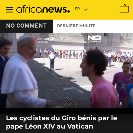
Passer
au
contenu
principal
NO COMMENT
DERNIÈRE MINUTE
0
seconds
Les cyclistes du Giro bénis par le
of
0
pape Léon XIV au Vatican
seconds