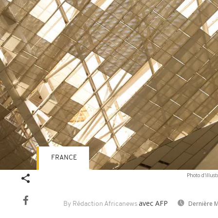
FRANCE
Photo d'illus
avec AFP
Dernière M
By Rédaction Africanews