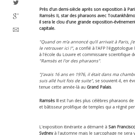
Près d'un demi-siècle après son exposition à Par
Ramsès II, star des pharaons avec Toutankhâmon
il sera le clou d'une grande exposition-événemen
capitale.
"Quand on m’a annoncé qu’il arrivait à Paris, j’
le retrouver ici !"
, a confié à l'AFP l'égyptologue
à l'école du Louvre et commissaire scientifique de 
"Ramsès et l'or des pharaons"
.
"J'avais 16 ans en 1976, il était dans ma chambr
suis allé huit fois de suite"
, se souvient-il, en év
tenue cette année-là au
Grand Palais
.
Ramsès II
est l'un des plus célèbres pharaons de 
et bâtisseur prolifique de temples qui a régné pe
L'exposition itinérante a démarré à
San Francisc
Sydney
à l'automne mais le sarcophage ne sera v