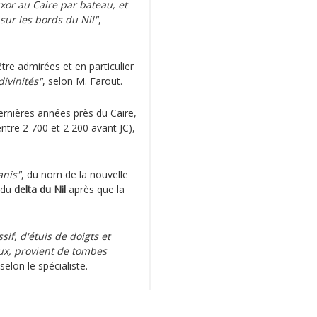
or au Caire par bateau, et
sur les bords du Nil"
,
re admirées et en particulier
divinités"
, selon M. Farout.
rnières années près du Caire,
ntre 2 700 et 2 200 avant JC),
anis"
, du nom de la nouvelle
t du
delta du Nil
après que la
if, d'étuis de doigts et
oux, provient de tombes
 selon le spécialiste.