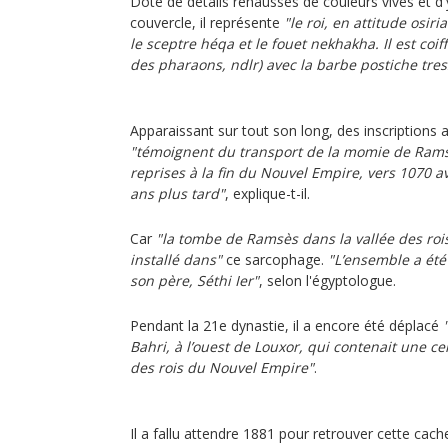
Doté de détails rehaussés de couleurs vives et d'
couvercle, il représente
"le roi, en attitude osiri
le sceptre héqa et le fouet nekhakha. Il est coif
des pharaons, ndlr) avec la barbe postiche tre
Apparaissant sur tout son long, des inscriptions 
"témoignent du transport de la momie de Ramsè
reprises à la fin du Nouvel Empire, vers 1070 a
ans plus tard"
, explique-t-il.
Car
"la tombe de Ramsès dans la vallée des rois
installé dans"
ce sarcophage.
"L’ensemble a été
son père, Séthi Ier"
, selon l'égyptologue.
Pendant la 21e dynastie, il a encore été déplacé
Bahri, à l’ouest de Louxor, qui contenait une c
des rois du Nouvel Empire"
.
Il a fallu attendre 1881 pour retrouver cette cach