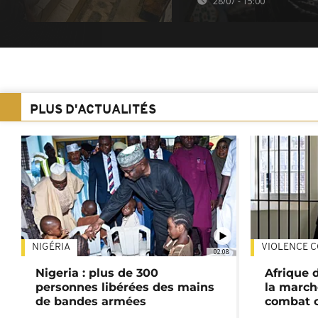
28/07 - 15:00
PLUS D'ACTUALITÉS
NIGÉRIA
VIOLENCE C
02:08
Nigeria : plus de 300
Afrique 
personnes libérées des mains
la march
de bandes armées
combat 