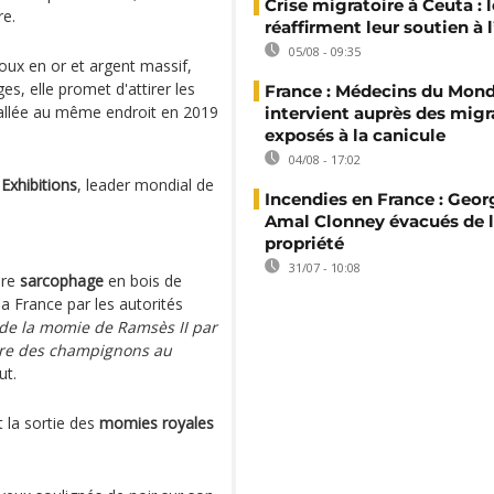
Crise migratoire à Ceuta : l
re.
réaffirment leur soutien à
05/08 - 09:35
oux en or et argent massif,
s, elle promet d'attirer les
France : Médecins du Mon
tallée au même endroit en 2019
intervient auprès des migr
exposés à la canicule
04/08 - 17:02
Exhibitions
, leader mondial de
Incendies en France : Geor
Amal Clonney évacués de 
propriété
31/07 - 10:08
bre
sarcophage
en bois de
la France par les autorités
de la momie de Ramsès II par
ontre des champignons au
ut.
t la sortie des
momies royales