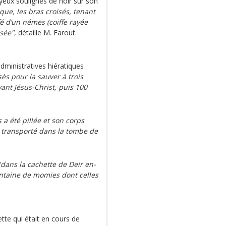
yeux soulignés de noir sur son
aque, les bras croisés, tenant
fé d’un némes (coiffe rayée
ssée"
, détaille M. Farout.
administratives hiératiques
s pour la sauver à trois
vant Jésus-Christ, puis 100
 a été pillée et son corps
 transporté dans la tombe de
"dans la cachette de Deir en-
entaine de momies dont celles
ette qui était en cours de