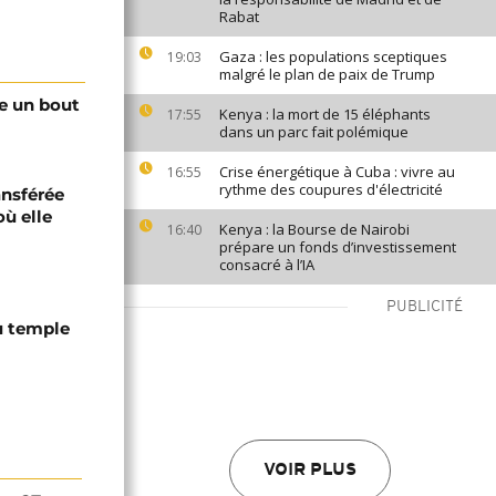
Rabat
Gaza : les populations sceptiques
19:03
malgré le plan de paix de Trump
te un bout
Kenya : la mort de 15 éléphants
17:55
dans un parc fait polémique
Crise énergétique à Cuba : vivre au
16:55
rythme des coupures d'électricité
ansférée
ù elle
Kenya : la Bourse de Nairobi
16:40
prépare un fonds d’investissement
consacré à l’IA
PUBLICITÉ
u temple
VOIR PLUS