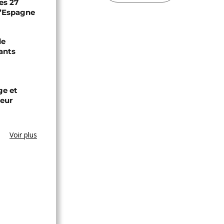
es 27
 l’Espagne
de
ants
ge et
leur
Voir plus