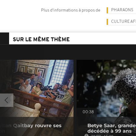
PHARAONS
Plus d'informations à propos de
CULTURE AF
SUR LE MÊME THÈME
00:38
ultan Qaitbay rouvre ses
Betye Saar, grande 
on
décédée à 99 ans