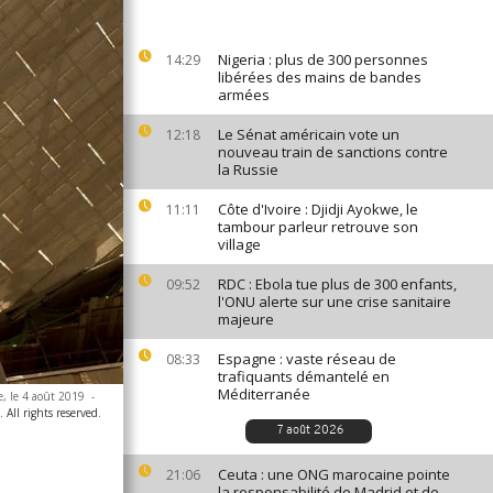
Nigeria : plus de 300 personnes
14:29
libérées des mains de bandes
armées
Le Sénat américain vote un
12:18
nouveau train de sanctions contre
la Russie
Côte d'Ivoire : Djidji Ayokwe, le
11:11
tambour parleur retrouve son
village
RDC : Ebola tue plus de 300 enfants,
09:52
l'ONU alerte sur une crise sanitaire
majeure
Espagne : vaste réseau de
08:33
trafiquants démantelé en
Méditerranée
e, le 4 août 2019
-
All rights reserved.
7 août 2026
Ceuta : une ONG marocaine pointe
21:06
la responsabilité de Madrid et de