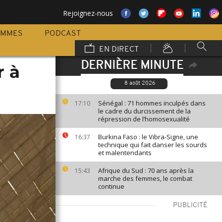
Rejoignez-nous
AMMES
PODCAST
EN DIRECT
DERNIÈRE MINUTE
r à
8 août 2026
Sénégal : 71 hommes inculpés dans
17:10
le cadre du durcissement de la
répression de l’homosexualité
Burkina Faso : le Vibra-Signe, une
16:37
technique qui fait danser les sourds
et malentendants
Afrique du Sud : 70 ans après la
15:43
marche des femmes, le combat
continue
PUBLICITÉ