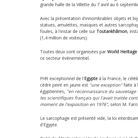
grande halle de la Villette du 7 avril au 6 septemb
Avec la présentation d'innombrables objets et bij
statues, amulettes, masques et autres sarcophage
foules, à l'instar de celle sur
Toutankhâmon
, ins
(1,4 million de visiteurs).
Toutes deux sont organisées par
World Heritage 
ce secteur événementiel.
Prêt exceptionnel de l'
Egypte
à la France, le célè
cèdre peint en jaune est
"une exception"
faite à 
égyptiennes,
"en reconnaissance du sauvetage 
les scientifiques français qui l'avait traitée c
moment de l'exposition en 1976"
, selon M. Faro
Le sarcophage est présenté vide, la loi interdisan
d'Egypte.