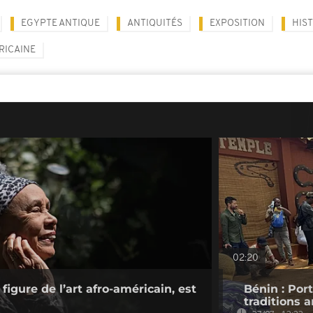
EGYPTE ANTIQUE
ANTIQUITÉS
EXPOSITION
HIST
RICAINE
02:20
figure de l’art afro-américain, est
Bénin : Por
traditions 