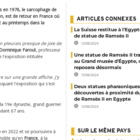
is en 1976, le sarcophage de
, est de retour en France où
ARTICLES CONNEXES
t au printemps dans la
La Suisse restitue à l'Egyp
de statue de Ramsès II
en pleurais presque de joie de
13/08/2024
Dominique Farout
, professeur
Une statue de Ramsès II tr
l'exposition intitulée
au Grand musée d'Égypte, o
reposera désormais
13/08/2024
e sur une grande affiche. J'y
oquant l'exposition qui s'est
Deux statues pharaoniques
découvertes à proximité d
de Ramsès II en Egypte
la 19e dynastie, grand guerrier
13/08/2024
ndant 67 ans.
SUR LE MÊME PAYS
o
en 2022 et se poursuivra à
isible qu'en
France
, à la