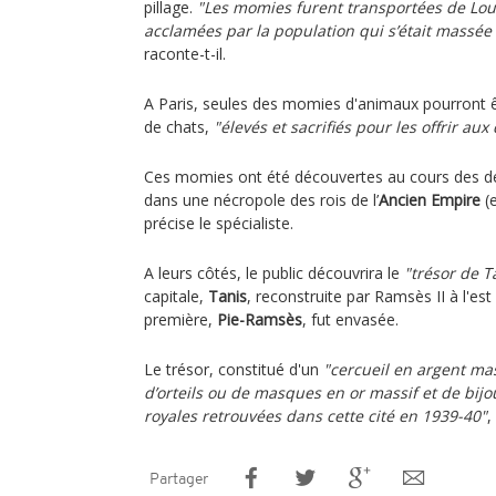
pillage.
"Les momies furent transportées de Loux
acclamées par la population qui s’était massée 
raconte-t-il.
A Paris, seules des momies d'animaux pourront êt
de chats,
"élevés et sacrifiés pour les offrir aux 
Ces momies ont été découvertes au cours des de
dans une nécropole des rois de l’
Ancien Empire
(e
précise le spécialiste.
A leurs côtés, le public découvrira le
"trésor de T
capitale,
Tanis
, reconstruite par Ramsès II à l'es
première,
Pie-Ramsès
, fut envasée.
Le trésor, constitué d'un
"cercueil en argent mass
d’orteils ou de masques en or massif et de bij
royales retrouvées dans cette cité en 1939-40"
,
Partager