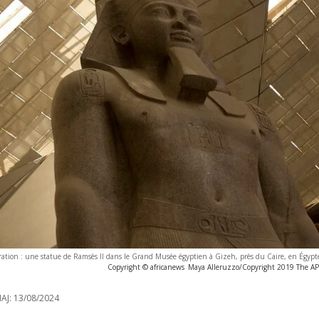
tration : une statue de Ramsès II dans le Grand Musée égyptien à Gizeh, près du Caire, en Égypt
Copyright © africanews
Maya Alleruzzo/Copyright 2019 The AP. 
AJ:
13/08/2024