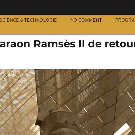
S
SCIENCE & TECHNOLOGIE
NO COMMENT
PROGR
haraon Ramsès II de retou