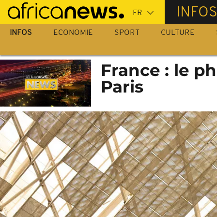
Passer
INFO
au
contenu
INFOS
ECONOMIE
SPORT
CULTURE
principal
France : le p
Paris