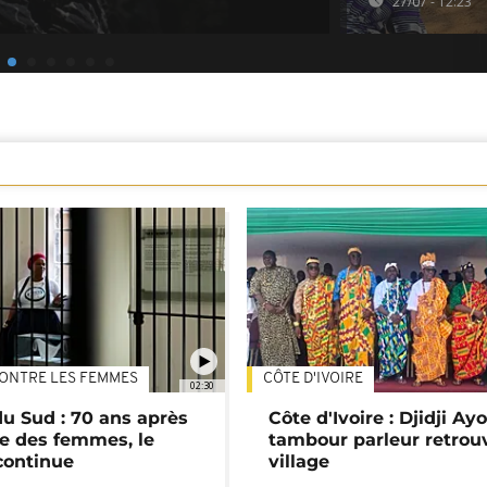
27/07 - 12:23
ONTRE LES FEMMES
CÔTE D'IVOIRE
02:30
du Sud : 70 ans après
Côte d'Ivoire : Djidji Ay
e des femmes, le
tambour parleur retrou
continue
village