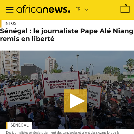
Passer
au
contenu
principal
INFOS
Sénégal : le journaliste Pape Alé Niang
remis en liberté
SÉNÉGAL
Des journalistes sénégalais tiennent des banderoles et crient des slogans lors de la