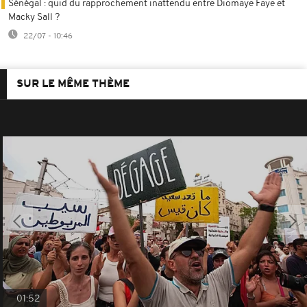
Sénégal : quid du rapprochement inattendu entre Diomaye Faye et
Macky Sall ?
22/07 - 10:46
SUR LE MÊME THÈME
01:52