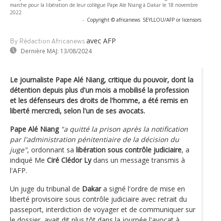
marche pour la libération de leur collègue Pape Ale Niang à Dakar le 18 novembre
2022
-
Copyright © africanews
SEYLLOU/AFP or licensors
avec AFP
By Rédaction Africanews
Dernière MAJ:
13/08/2024
Le journaliste Pape Alé Niang, critique du pouvoir, dont la
détention depuis plus d'un mois a mobilisé la profession
et les défenseurs des droits de l'homme, a été remis en
liberté mercredi, selon l'un de ses avocats.
Pape Alé Niang
"a quitté la prison après la notification
par l'administration pénitentiaire de la décision du
juge"
, ordonnant sa
libération sous contrôle judiciaire
, a
indiqué Me
Ciré Clédor Ly
dans un message transmis à
l'AFP.
Un juge du tribunal de
Dakar
a signé l'ordre de mise en
liberté provisoire sous contrôle judiciaire avec retrait du
passeport, interdiction de voyager et de communiquer sur
le dossier, avait dit plus tôt dans la journée l'avocat à