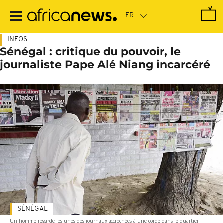
Passer
au
contenu
principal
INFOS
Sénégal : critique du pouvoir, le
journaliste Pape Alé Niang incarcéré
SÉNÉGAL
Un homme regarde les unes des journaux accrochées à une corde dans le quartier