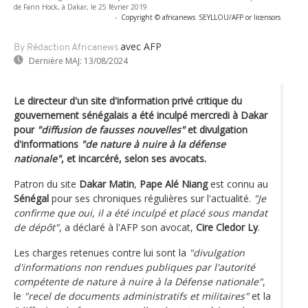
de Fann Hock, à Dakar, le 25 février 2019
-
Copyright © africanews
SEYLLOU/AFP or licensors
avec AFP
By Rédaction Africanews
Dernière MAJ:
13/08/2024
Le directeur d'un site d'information privé critique du
gouvernement sénégalais a été inculpé mercredi à Dakar
pour
"diffusion de fausses nouvelles"
et divulgation
d'informations
"de nature à nuire à la défense
nationale"
, et incarcéré, selon ses avocats.
Patron du site
Dakar Matin
,
Pape Alé Niang
est connu au
Sénégal
pour ses chroniques régulières sur l'actualité.
"Je
confirme que oui, il a été inculpé et placé sous mandat
de dépôt"
, a déclaré à l'AFP son avocat,
Cire Cledor Ly
.
Les charges retenues contre lui sont la
"divulgation
d'informations non rendues publiques par l'autorité
compétente de nature à nuire à la Défense nationale"
,
le
"recel de documents administratifs et militaires"
et la