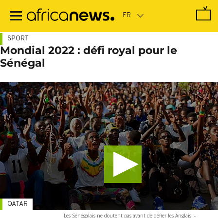
Passer
au
contenu
principal
SPORT
Mondial 2022 : défi royal pour le
Sénégal
QATAR
Les Sénégalais ne doutent pas avant de défier les Anglais
-