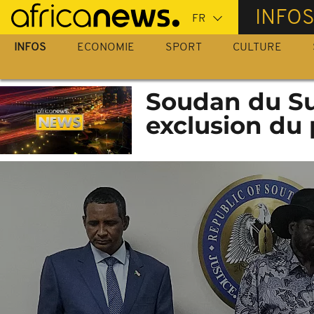
Passer
INFO
au
contenu
INFOS
ECONOMIE
SPORT
CULTURE
principal
Soudan du Su
exclusion du 