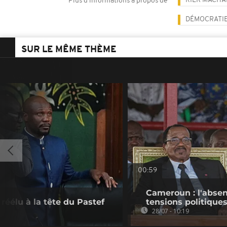
RIEK MACHA
Plus d'informations à propos de
DÉMOCRATI
SUR LE MÊME THÈME
00:59
Cameroun : l'absen
éélu à la tête du Pastef
tensions politique
28/07 - 10:19