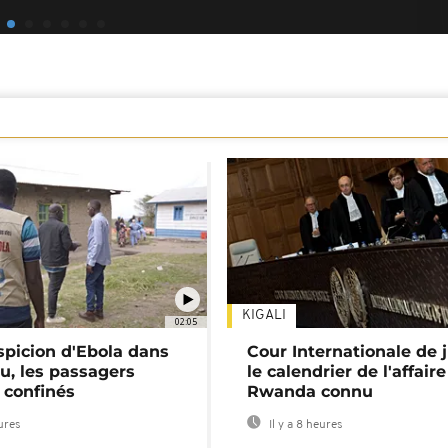
KIGALI
02:05
spicion d'Ebola dans
Cour Internationale de j
u, les passagers
le calendrier de l'affair
 confinés
Rwanda connu
eures
Il y a 8 heures