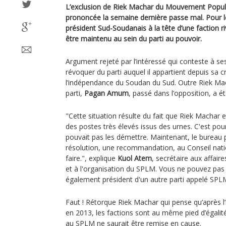
L’exclusion de Riek Machar du Mouvement Popula
prononcée la semaine dernière passe mal. Pour le
président Sud-Soudanais à la tête d’une faction r
être maintenu au sein du parti au pouvoir.
Argument rejeté par l’intéressé qui conteste à ses 
révoquer du parti auquel il appartient depuis sa cr
l’indépendance du Soudan du Sud. Outre Riek Mac
parti,
Pagan Amum
, passé dans l’opposition, a ét
"Cette situation résulte du fait que Riek Macha
des postes très élevés issus des urnes. C'est pou
pouvait pas les démettre. Maintenant, le bureau 
résolution, une recommandation, au Conseil natio
faire.", explique
Kuol Atem
, secrétaire aux affaire
et à l'organisation du SPLM. Vous ne pouvez pa
également président d'un autre parti appelé SPLM
Faut ! Rétorque Riek Machar qui pense qu’après l’
en 2013, les factions sont au même pied d’égali
au SPLM ne saurait être remise en cause.