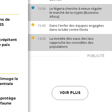
Le Nigeria cherche à mieux réguler
15:04
le marché de la crypto [Business
Africa]
ns de
25
Dans l'enfer des équipes engagées
15:00
dans la lutte contre Ebola
La montée des eaux des lacs
14:26
crépitent
rapproche les crocodiles des
e paix
populations
PUBLICITÉ
 limoge le
entrale
VOIR PLUS
 protège
 faune