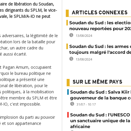
ire de libération du Soudan,
s dirigeants du SPLM, le vice-
ARTICLES CONNEXES
ivale, le SPLM/A-IO ne peut
Soudan du Sud : les electio
nouveau reportées pour 20
adversaires, la légitimité de le
13/08/2024
éation lors de la bataille pour
Soudan du Sud : les armes 
har, un autre cadre du
toujours malgré l'accord d
é aussi écarté.
13/08/2024
r et Pagan Amum, occupaient
rquoi le bureau politique ne
politique a présenté une
SUR LE MÊME PAYS
nal de libération, pour le
s politiques, à la mobilisation
Soudan du Sud : Salva Kiir
s être membre du SPLM et être
gouverneur de la banque c
-IO, c'est impossible.
31/07 - 10:17
Soudan du Sud : l'UNESCO
implosion du parti au pouvoir
un sanctuaire unique de la
té et son appartenance
africaine