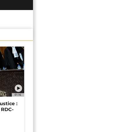
01:16
ustice :
e RDC-