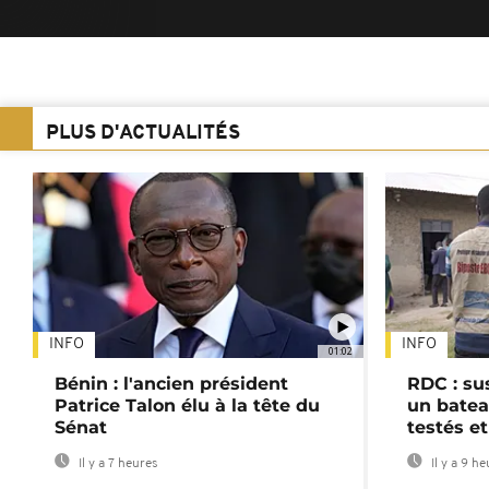
PLUS D'ACTUALITÉS
INFO
INFO
01:02
Bénin : l'ancien président
RDC : su
Patrice Talon élu à la tête du
un batea
Sénat
testés et
Il y a 7 heures
Il y a 9 h