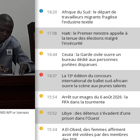
Afrique du Sud : le départ de
18:20
travailleurs migrants fragilise
l'industrie textile
Haïti : le Premier ministre appelle à
17:08
la tenue des élections malgré
l'insécurité
Ceuta : la Garde civile ouvre un
16:44
bureau dédié aux personnes
portées disparues
La 13ᵉ édition du concours
16:37
international de ballet sud-africain
ouvre la scène aux jeunes talents
Arrêt sur images du 6 août 2026 : la
15:54
FIFA dans la tourmente
E/AFP or licensors
Libye : des détenus s'évadent d'une
15:52
prison dans l'Ouest
A El-Obeid, des femmes affirment
15:34
avoir été violées par des membres
des FSR