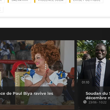
R
SALVA KIIR
VIOLENCE JUBA
CRISE POLITIQUE
E
01:10
ce de Paul Biya ravive les
Soudan du S
s
décembre ma
23/06 - 10:22