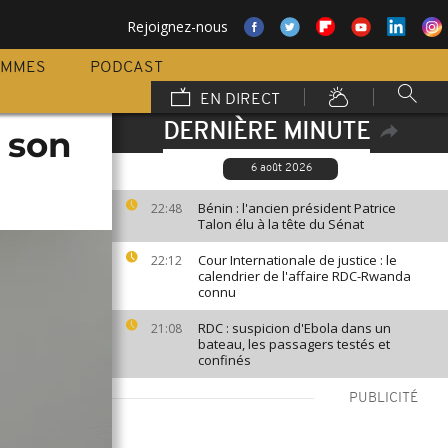
Rejoignez-nous
AMMES
PODCAST
EN DIRECT
DERNIÈRE MINUTE
 son
6 août 2026
Bénin : l'ancien président Patrice
22:48
Talon élu à la tête du Sénat
Cour Internationale de justice : le
22:12
calendrier de l'affaire RDC-Rwanda
connu
RDC : suspicion d'Ebola dans un
21:08
bateau, les passagers testés et
confinés
PUBLICITÉ